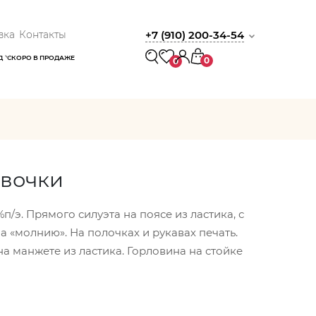
вка
Контакты
+7 (910) 200-34-54
Д
СКОРО В ПРОДАЖЕ
0
0
евочки
п/э. Прямого силуэта на поясе из ластика, с
а «молнию». На полочках и рукавах печать.
на манжете из ластика. Горловина на стойке