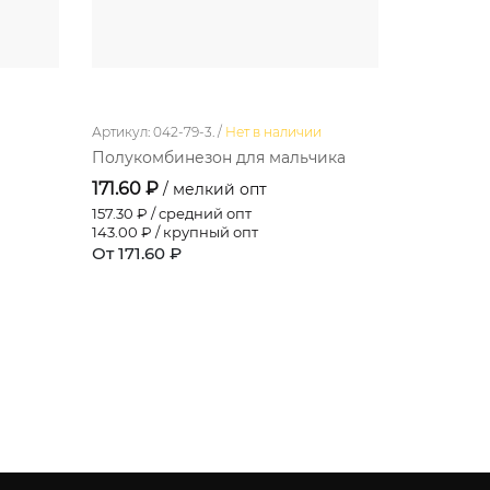
Артикул: 042-79-3. /
Нет в наличии
Артикул: 11-1
Полукомбинезон для мальчика
Платье д
171.60 ₽
220.00 
/ мелкий опт
157.30
₽ / средний опт
220.00
₽ /
143.00
₽ / крупный опт
220.00
₽ /
От 171.60 ₽
От 220.0