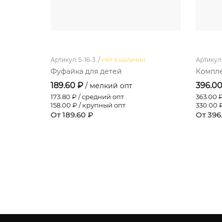
Артикул: 5-16-3. /
Нет в наличии
Артикул: 
Фуфайка для детей
Компле
189.60 ₽
396.0
/ мелкий опт
173.80
₽ / средний опт
363.00
₽
158.00
₽ / крупный опт
330.00
₽
От 189.60 ₽
От 396