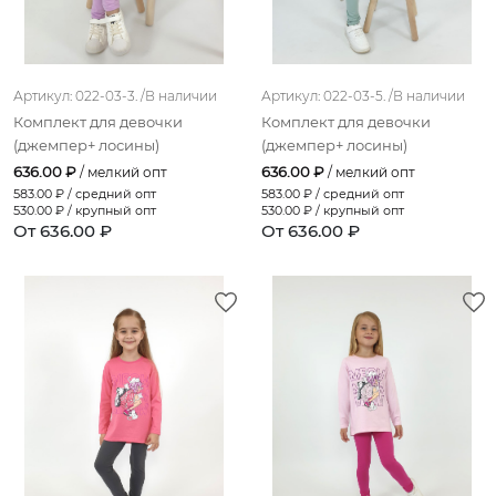
темно-синий (платок)
бежевый(леопард)
Артикул: 022-03-3. /
В наличии
Артикул: 022-03-5. /
В наличии
светло-сиреневый;розовый
Комплект для девочки
Комплект для девочки
фисташковый;розовый
(джемпер+ лосины)
(джемпер+ лосины)
636.00 ₽
636.00 ₽
/ мелкий опт
/ мелкий опт
белый;розовый
583.00
₽ / средний опт
583.00
₽ / средний опт
530.00
₽ / крупный опт
530.00
₽ / крупный опт
белый;желтый
От 636.00 ₽
От 636.00 ₽
белый;сиреневый
белый;синий
черный (леопард)