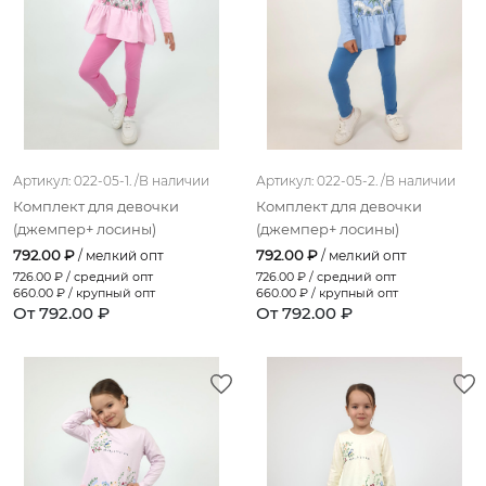
бледно-розовый
серый меланж
серо-голубой
песочный
Артикул: 022-05-1. /
В наличии
Артикул: 022-05-2. /
В наличии
сине-зеленый
Комплект для девочки
Комплект для девочки
фисташковый
(джемпер+ лосины)
(джемпер+ лосины)
792.00 ₽
792.00 ₽
/ мелкий опт
/ мелкий опт
слоновая кость
726.00
₽ / средний опт
726.00
₽ / средний опт
660.00
₽ / крупный опт
660.00
₽ / крупный опт
голубой (гортензия)
От 792.00 ₽
От 792.00 ₽
серо-фиолетовый
розовый (единороги)
какао
марсала