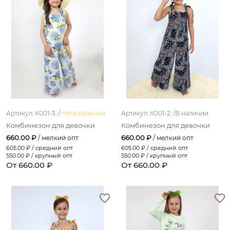
сиреневый
св.-бежевый
мятный
темно-серый
серо-зеленый
индиго
Артикул: К001-3. /
Нет в наличии
Артикул: К001-2. /
В наличии
черный
Комбинезон для девочки
Комбинезон для девочки
660.00 ₽
660.00 ₽
/ мелкий опт
/ мелкий опт
оранжевый
605.00
₽ / средний опт
605.00
₽ / средний опт
550.00
₽ / крупный опт
550.00
₽ / крупный опт
темно-розовый
От 660.00 ₽
От 660.00 ₽
горчичный
персиковый
бирюзовый