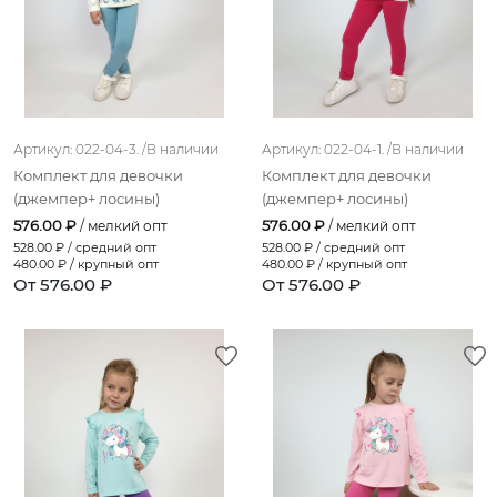
мятный(смайлы)
голубой (замок)
ультрамариновый
Артикул: 022-04-3. /
В наличии
Артикул: 022-04-1. /
В наличии
пурпурный
Комплект для девочки
Комплект для девочки
пыльно-розовый
(джемпер+ лосины)
(джемпер+ лосины)
576.00 ₽
576.00 ₽
/ мелкий опт
/ мелкий опт
бежевый(гепард)
528.00
₽ / средний опт
528.00
₽ / средний опт
480.00
₽ / крупный опт
480.00
₽ / крупный опт
сиреневый(сердечки)
От 576.00 ₽
От 576.00 ₽
розовый(ситчик)
св.сиреневый
слоновая кость (лица)
серо-зеленый(гуси)
бежевый;сине-зеленый