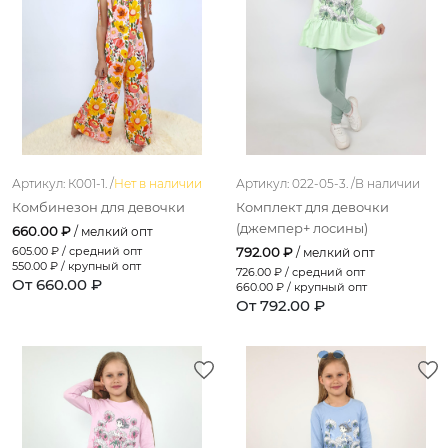
пудровый
васильковый
винный
пастельно-розовый
лососевый
Артикул: К001-1. /
Нет в наличии
Артикул: 022-05-3. /
В наличии
ярко-розовый
Комбинезон для девочки
Комплект для девочки
фуксия
(джемпер+ лосины)
660.00 ₽
/ мелкий опт
605.00
₽ / средний опт
792.00 ₽
/ мелкий опт
коричневый
550.00
₽ / крупный опт
726.00
₽ / средний опт
От 660.00 ₽
660.00
₽ / крупный опт
ярко-желтый
От 792.00 ₽
св.-розовый
светло-коричневый
светло-сиреневый
светло-зеленый