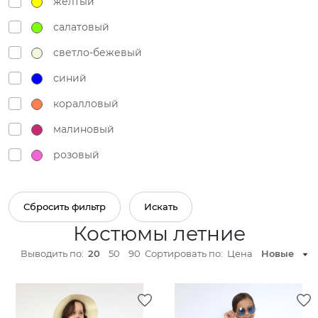
желтый
салатовый
светло-бежевый
синий
коралловый
малиновый
розовый
светло-розовый
светло-желтый
Сбросить фильтр
Искать
Костюмы летние
серый
Выводить по:
20
50
90
Сортировать по:
Цена
Новые
зеленый
темно-синий
белый