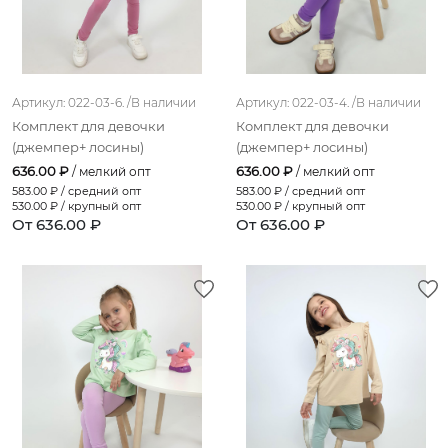
розовый;ярко-розовый
фисташковый;сиреневый
Артикул: 022-03-6. /
В наличии
Артикул: 022-03-4. /
В наличии
бежевый;марсало
Комплект для девочки
Комплект для девочки
бежевый;серо-зеленый
(джемпер+ лосины)
(джемпер+ лосины)
636.00 ₽
636.00 ₽
/ мелкий опт
/ мелкий опт
светло-бежевый;винный
583.00
₽ / средний опт
583.00
₽ / средний опт
530.00
₽ / крупный опт
530.00
₽ / крупный опт
голубой(цветы и голуби)
От 636.00 ₽
От 636.00 ₽
бежевый;индиго
розовый;серый
светло-бежевый(леопард)
голубой (подснежники)
малиновый (полоска)
синий (полоска)