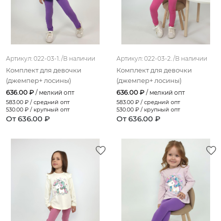
св.-бежевый;ультрамариновый
бежевый;ярко-розовый
розовый;сине-зеленый
Артикул: 022-03-1. /
В наличии
Артикул: 022-03-2. /
В наличии
фисташковый;ультрамариновый
Комплект для девочки
Комплект для девочки
сиреневый;ультрамариновый
(джемпер+ лосины)
(джемпер+ лосины)
636.00 ₽
636.00 ₽
/ мелкий опт
/ мелкий опт
песочный;серый
583.00
₽ / средний опт
583.00
₽ / средний опт
530.00
₽ / крупный опт
530.00
₽ / крупный опт
сиреневый;серый
От 636.00 ₽
От 636.00 ₽
серо-голубой;серый
розовый;фуксия
бежевый;серый
мятный;серый
коралловый;серый
мятный;сиреневый