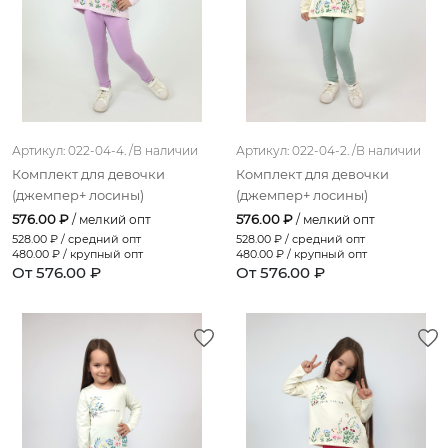
мятный (лица)
розовый(журавли)
розовый (фламинго)
серо-голубой (волна)
Артикул: 022-04-4. /
В наличии
Артикул: 022-04-2. /
В наличии
розово-лавандовый
Комплект для девочки
Комплект для девочки
роз.-лавандовый
(джемпер+ лосины)
(джемпер+ лосины)
576.00 ₽
576.00 ₽
/ мелкий опт
/ мелкий опт
коричневый(гепард)
528.00
₽ / средний опт
528.00
₽ / средний опт
480.00
₽ / крупный опт
480.00
₽ / крупный опт
св.-сиреневый
От 576.00 ₽
От 576.00 ₽
мятный(подснежники)
бежевый(ситчик)
горчичный(голуби)
св.розовый
черный (лица)