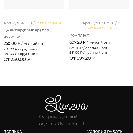
Артикул: 14-25-1. /
Нет в наличии
Артикул: 031-39-6. /
Нет в наличии
Джемпер(бомбер) для
Комплект
девочки
697.20 ₽
/ мелкий опт
250.00 ₽
/ мелкий опт
639.10
₽ / средний опт
250.00
₽ / средний опт
581.00
₽ / крупный опт
250.00
₽ / крупный опт
От 697.20 ₽
От 250.00 ₽
Фабрика детской
одежды Лунёвой Н.Г.
ЯСЕЛЬКА
УСЛОВИЯ РАБОТЫ