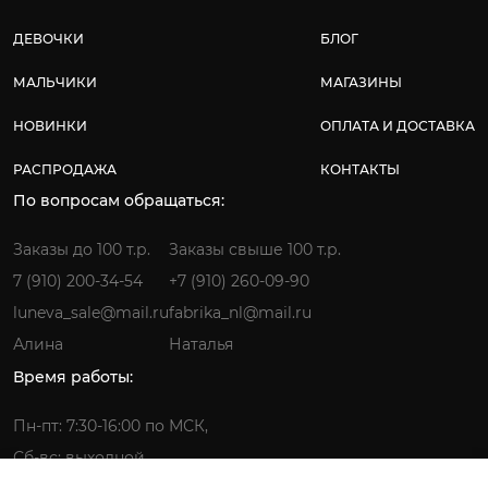
ДЕВОЧКИ
БЛОГ
МАЛЬЧИКИ
МАГАЗИНЫ
НОВИНКИ
ОПЛАТА И ДОСТАВКА
РАСПРОДАЖА
КОНТАКТЫ
По вопросам обращаться:
Заказы до 100 т.р.
Заказы свыше 100 т.р.
7 (910) 200-34-54
+7 (910) 260-09-90
luneva_sale@mail.ru
fabrika_nl@mail.ru
Алина
Наталья
Время работы:
Пн-пт: 7:30-16:00 по МСК,
Сб-вс: выходной