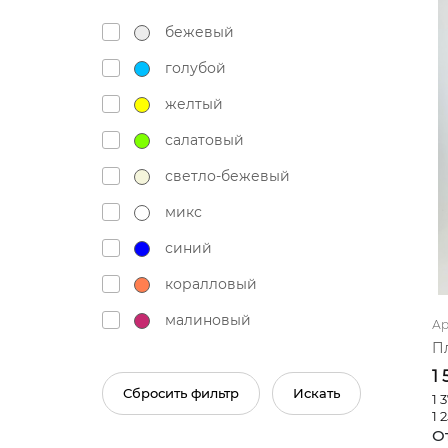
бежевый
голубой
желтый
салатовый
светло-бежевый
микс
синий
коралловый
малиновый
Ар
П
розовый
1
светло-розовый
Сбросить фильтр
Искать
1 
1 
серый
От