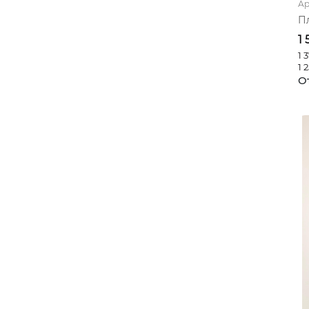
Ар
Чайки_серо-голубой
П
1
песочный
1 
сине-зеленый
1 
От
кофейный
розовый (капли)
голубой (ромашки)
горчичный (поляна)
темно-синий(стрекозы)
розово-коричневый
горчичный (сердечки)
розовый (радуга)
серый (букеты)