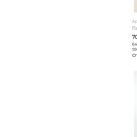
темно-розовый(сердечки)
индиго (тюльпаны)
Ар
синий(стрекозы)
П
красный(лютики)
7
64
серо-фиолетовый
59
О
розовый (единороги)
какао
марсала
розовый(посыпка)
персиковый (балерины)
розовый (клубники)
пастельно-
розовый(колокол.)