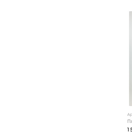
зеленый
красный
темно-синий
белый
сиреневый
светло-серый
мятный
темно-серый
серо-зеленый
индиго
оранжевый
Ар
темно-розовый
П
1