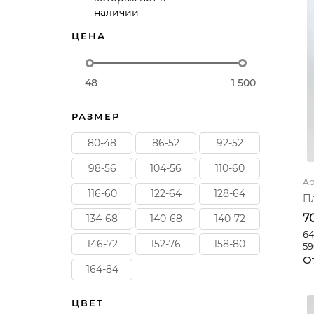
наличии
ЦЕНА
48
1 500
РАЗМЕР
80-48
86-52
92-52
98-56
104-56
110-60
Ар
116-60
122-64
128-64
П
7
134-68
140-68
140-72
64
146-72
152-76
158-80
59
О
164-84
ЦВЕТ