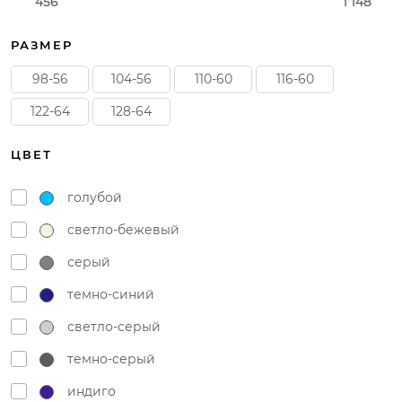
456
1 148
РАЗМЕР
98-56
104-56
110-60
116-60
122-64
128-64
ЦВЕТ
голубой
светло-бежевый
серый
темно-синий
светло-серый
темно-серый
индиго