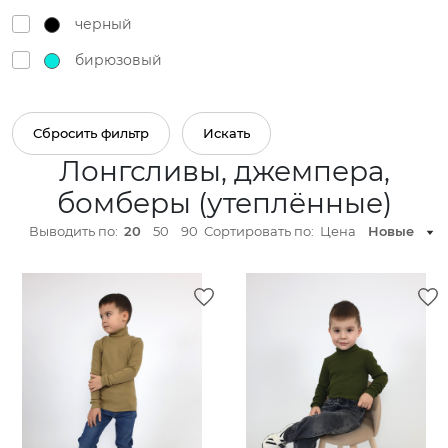
черный
бирюзовый
оливковый
хаки
Сбросить фильтр
Искать
Лонгсливы, джемпера,
серый меланж
бомберы (утеплённые)
серо-голубой
Выводить по:
20
50
90
Сортировать по:
Цена
Новые
песочный