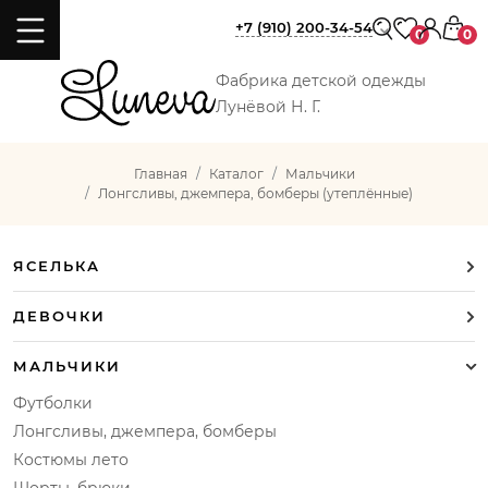
+7 (910) 200-34-54
0
0
Фабрика детской одежды
Лунёвой Н. Г.
Главная
Каталог
Мальчики
Лонгсливы, джемпера, бомберы (утеплённые)
ЯСЕЛЬКА
ДЕВОЧКИ
МАЛЬЧИКИ
Футболки
Лонгсливы, джемпера, бомберы
Костюмы лето