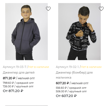
Артикул: 19-03-7. /
Нет в наличии
Артикул: 19-02-1. /
Нет в наличии
Джемпер для детей
Джемпер (бомбер) для
мальчика
871.20 ₽
/ мелкий опт
798.60
₽ / средний опт
607.20 ₽
/ мелкий опт
726.00
₽ / крупный опт
556.60
₽ / средний опт
От 871.20 ₽
506.00
₽ / крупный опт
От 607.20 ₽