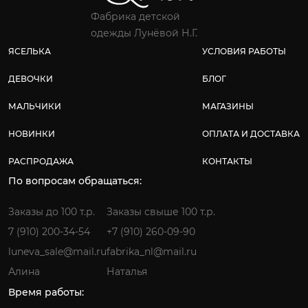
Фабрика детской
одежды Лунёвой Н.Г.
ЯСЕЛЬКА
УСЛОВИЯ РАБОТЫ
ДЕВОЧКИ
БЛОГ
МАЛЬЧИКИ
МАГАЗИНЫ
НОВИНКИ
ОПЛАТА И ДОСТАВКА
РАСПРОДАЖА
КОНТАКТЫ
По вопросам обращаться:
Заказы до 100 т.р.
Заказы свыше 100 т.р.
7 (910) 200-34-54
+7 (910) 260-09-90
luneva_sale@mail.ru
fabrika_nl@mail.ru
Алина
Наталья
Время работы: