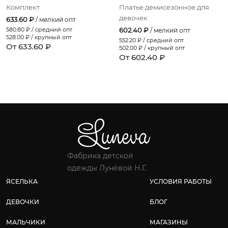
Комплект
Платье демисезонное для
девочек
633.60 ₽
/ мелкий опт
580.80
₽ / средний опт
602.40 ₽
/ мелкий опт
528.00
₽ / крупный опт
552.20
₽ / средний опт
От 633.60 ₽
502.00
₽ / крупный опт
От 602.40 ₽
Фабрика детской
одежды Лунёвой Н.Г.
ЯСЕЛЬКА
УСЛОВИЯ РАБОТЫ
ДЕВОЧКИ
БЛОГ
МАЛЬЧИКИ
МАГАЗИНЫ