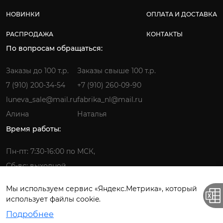
НОВИНКИ
ОПЛАТА И ДОСТАВКА
РАСПРОДАЖА
КОНТАКТЫ
По вопросам обращаться:
Заказы до 100 т.р.
Заказы свыше 100 т.р.
7 (910) 200-34-54
+7 (910) 260-09-90
luneva_sale@mail.ru
fabrika_nl@mail.ru
Алина
Наталья
Время работы:
Пн-пт: 7:30-16:00 по МСК,
Сб-вс: выходной
Мы используем сервис «Яндекс.Метрика», который
использует файлы cookie.
Фабрика детской одежды © 2026.
Подробнее
Все права защищены. ИП Лунёва Наталья Гермагеновна.