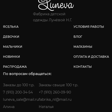
Фабрика детской
одежды Лунёвой Н.Г.
ЯСЕЛЬКА
УСЛОВИЯ РАБОТЫ
ДЕВОЧКИ
БЛОГ
МАЛЬЧИКИ
МАГАЗИНЫ
НОВИНКИ
ОПЛАТА И ДОСТАВКА
РАСПРОДАЖА
КОНТАКТЫ
По вопросам обращаться:
Заказы до 100 т.р.
Заказы свыше 100 т.р.
7 (910) 200-34-54
+7 (910) 260-09-90
luneva_sale@mail.ru
fabrika_nl@mail.ru
Алина
Наталья