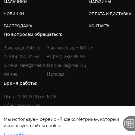
МАЛЬЧИКИ
МАГАЗИНЫ
НОВИНКИ
ОПЛАТА И ДОСТАВКА
РАСПРОДАЖА
КОНТАКТЫ
По вопросам обращаться:
Заказы до 100 т.р.
Заказы свыше 100 т.р.
7 (910) 200-34-54
+7 (910) 260-09-90
luneva_sale@mail.ru
fabrika_nl@mail.ru
Алина
Наталья
Время работы:
Пн-пт: 7:30-16:00 по МСК,
Сб-вс: выходной
Мы используем сервис «Яндекс.Метрика», который
использует файлы cookie.
Фабрика детской одежды © 2026.
Подробнее