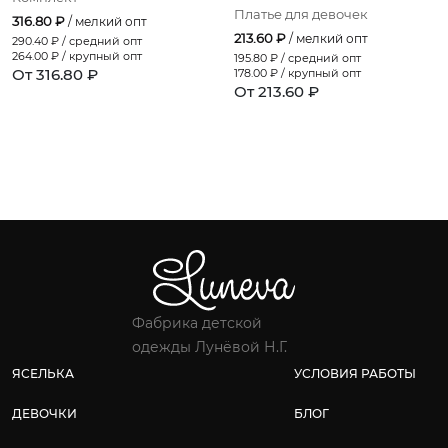
Платье для девочек
316.80 ₽
/ мелкий опт
213.60 ₽
/ мелкий опт
290.40
₽ / средний опт
264.00
₽ / крупный опт
195.80
₽ / средний опт
От 316.80 ₽
178.00
₽ / крупный опт
От 213.60 ₽
Фабрика детской
одежды Лунёвой Н.Г.
ЯСЕЛЬКА
УСЛОВИЯ РАБОТЫ
ДЕВОЧКИ
БЛОГ