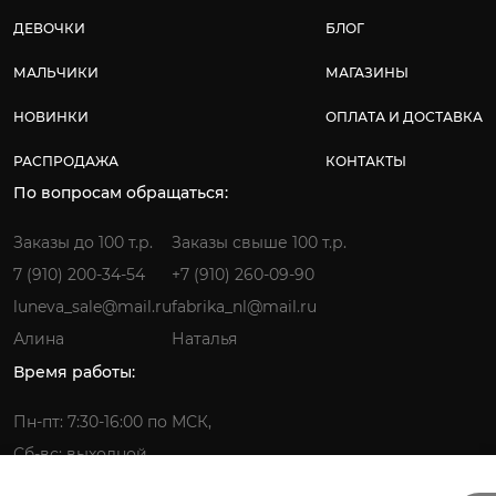
ДЕВОЧКИ
БЛОГ
МАЛЬЧИКИ
МАГАЗИНЫ
НОВИНКИ
ОПЛАТА И ДОСТАВКА
РАСПРОДАЖА
КОНТАКТЫ
По вопросам обращаться:
Заказы до 100 т.р.
Заказы свыше 100 т.р.
7 (910) 200-34-54
+7 (910) 260-09-90
luneva_sale@mail.ru
fabrika_nl@mail.ru
Алина
Наталья
Время работы:
Пн-пт: 7:30-16:00 по МСК,
Сб-вс: выходной