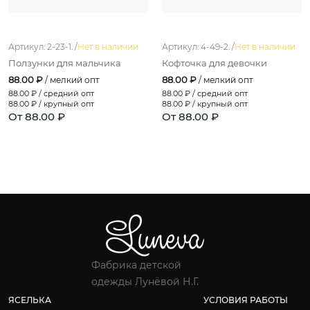
Артикул: 2-23-1. /
Нет в наличии
Артикул: 4-49-2. /
Нет в наличии
Ползунки для мальчика
Кофточка для девочки
88.00 ₽
88.00 ₽
/ мелкий опт
/ мелкий опт
88.00
₽ / средний опт
88.00
₽ / средний опт
88.00
₽ / крупный опт
88.00
₽ / крупный опт
От 88.00 ₽
От 88.00 ₽
Фабрика детской
одежды Лунёвой Н.Г.
ЯСЕЛЬКА
УСЛОВИЯ РАБОТЫ