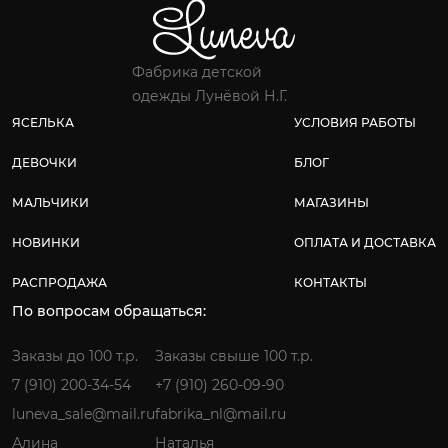
Фабрика детской
одежды Лунёвой Н.Г.
ЯСЕЛЬКА
УСЛОВИЯ РАБОТЫ
ДЕВОЧКИ
БЛОГ
МАЛЬЧИКИ
МАГАЗИНЫ
НОВИНКИ
ОПЛАТА И ДОСТАВКА
РАСПРОДАЖА
КОНТАКТЫ
По вопросам обращаться:
Заказы до 100 т.р.
Заказы свыше 100 т.р.
7 (910) 200-34-54
+7 (910) 260-09-90
luneva_sale@mail.ru
fabrika_nl@mail.ru
Алина
Наталья