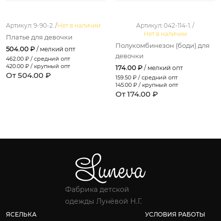
Артикул: 9-90-2. /
Нет в наличии
Артикул: 042-114-1. /
Нет в наличии
Платье для девочки
Полукомбинезон (боди) для
504.00 ₽
/ мелкий опт
девочки
462.00
₽ / средний опт
420.00
₽ / крупный опт
174.00 ₽
/ мелкий опт
От 504.00 ₽
159.50
₽ / средний опт
145.00
₽ / крупный опт
От 174.00 ₽
Фабрика детской
одежды Лунёвой Н.Г.
ЯСЕЛЬКА
УСЛОВИЯ РАБОТЫ