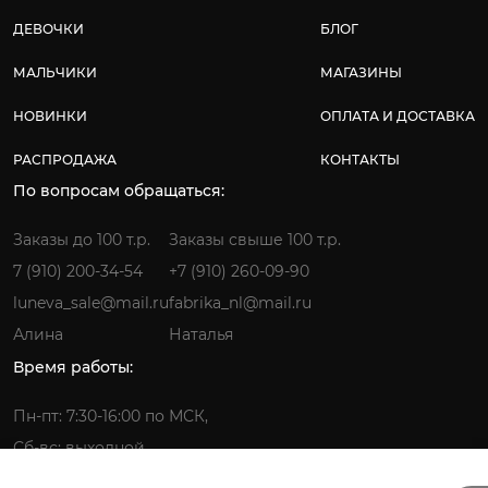
ДЕВОЧКИ
БЛОГ
МАЛЬЧИКИ
МАГАЗИНЫ
НОВИНКИ
ОПЛАТА И ДОСТАВКА
РАСПРОДАЖА
КОНТАКТЫ
По вопросам обращаться:
Заказы до 100 т.р.
Заказы свыше 100 т.р.
7 (910) 200-34-54
+7 (910) 260-09-90
luneva_sale@mail.ru
fabrika_nl@mail.ru
Алина
Наталья
Время работы:
Пн-пт: 7:30-16:00 по МСК,
Сб-вс: выходной