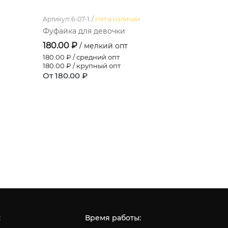
Артикул: 6-07-1. /
Нет в наличии
Артикул: 91
Фуфайка для девочки
Платье
180.00 ₽
213.60 ₽
/ мелкий опт
180.00
₽ / средний опт
195.80
₽ / 
180.00
₽ / крупный опт
178.00
₽ / 
От 180.00 ₽
От 213.60
:
Время работы: