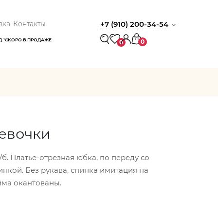
вка
Контакты
+7 (910) 200-34-54
Д
СКОРО В ПРОДАЖЕ
0
0
девочки
б. Платье-отрезная юбка, по переду со
инкой. Без рукава, спинка имитация на
ойма окантованы.