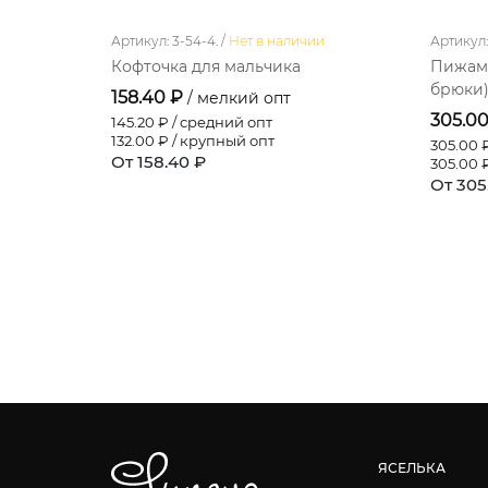
Артикул: 3-54-4. /
Нет в наличии
Артикул: 
Кофточка для мальчика
Пижама
брюки
158.40 ₽
/ мелкий опт
305.0
145.20
₽ / средний опт
132.00
₽ / крупный опт
305.00
₽
От 158.40 ₽
305.00
₽
От 305
ЯСЕЛЬКА