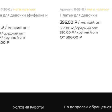
7-36-6. /
Нет в наличии
Артикул: 11-93-11. /
Нет в наличии
 для девочки (фуфайка и
Платье для девочки
)
396.00 ₽
/ мелкий опт
0 ₽
/ мелкий опт
363.00
₽ / средний опт
330.00
₽ / крупный опт
 / средний опт
От 396.00 ₽
 / крупный опт
.00 ₽
По вопросам обращаться
УСЛОВИЯ РАБОТЫ