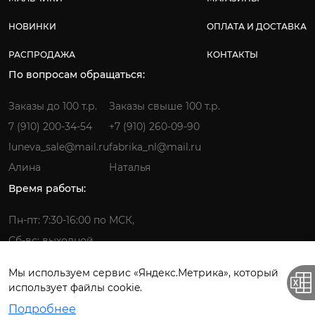
НОВИНКИ
ОПЛАТА И ДОСТАВКА
РАСПРОДАЖА
КОНТАКТЫ
По вопросам обращаться:
Заказы до 100 т.р.
Заказы свыше 100 т.р.
7 (910) 200-34-54
+7 (910) 260-09-90
luneva_sale@mail.ru
fabrika_nl@mail.ru
Алина
Наталья
Время работы:
Пн-пт: 7:30-16:00 по МСК,
Сб-вс: выходной
Мы используем сервис «Яндекс.Метрика», который
использует файлы cookie.
Фабрика детской одежды © 2026.
Подробнее