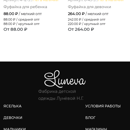
Фуфайка для ребенка
Фуфайка для девочки
88.00 ₽
264.00 ₽
/ мелкий опт
/ мелкий опт
88.00
₽ / средний опт
242.00
₽ / средний опт
88.00
₽ / крупный опт
220.00
₽ / крупный опт
От 88.00 ₽
От 264.00 ₽
Фабрика детской
одежды Лунёвой Н.Г.
ЯСЕЛЬКА
УСЛОВИЯ РАБОТЫ
ДЕВОЧКИ
БЛОГ
МАЛЬЧИКИ
МАГАЗИНЫ