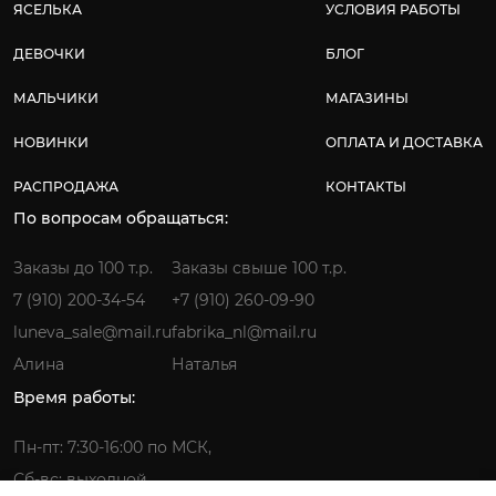
ЯСЕЛЬКА
УСЛОВИЯ РАБОТЫ
ДЕВОЧКИ
БЛОГ
МАЛЬЧИКИ
МАГАЗИНЫ
НОВИНКИ
ОПЛАТА И ДОСТАВКА
РАСПРОДАЖА
КОНТАКТЫ
По вопросам обращаться:
Заказы до 100 т.р.
Заказы свыше 100 т.р.
7 (910) 200-34-54
+7 (910) 260-09-90
luneva_sale@mail.ru
fabrika_nl@mail.ru
Алина
Наталья
Время работы:
Пн-пт: 7:30-16:00 по МСК,
Сб-вс: выходной