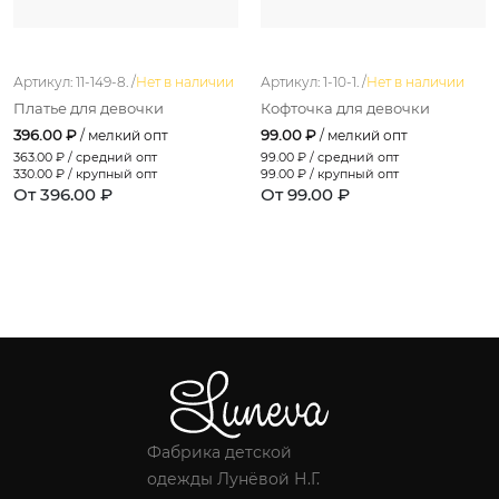
Артикул: 11-149-8. /
Нет в наличии
Артикул: 1-10-1. /
Нет в наличии
Платье для девочки
Кофточка для девочки
396.00 ₽
99.00 ₽
/ мелкий опт
/ мелкий опт
363.00
₽ / средний опт
99.00
₽ / средний опт
330.00
₽ / крупный опт
99.00
₽ / крупный опт
От 396.00 ₽
От 99.00 ₽
Фабрика детской
одежды Лунёвой Н.Г.