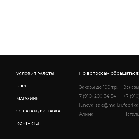
По вопросам обращаться
УСЛОВИЯ РАБОТЫ
БЛОГ
Заказы до 100 т.р.
Заказы
7 (910) 200-34-54
+7 (910
МАГАЗИНЫ
luneva_sale@mail.ru
fabrik
ОПЛАТА И ДОСТАВКА
Алина
Натал
КОНТАКТЫ