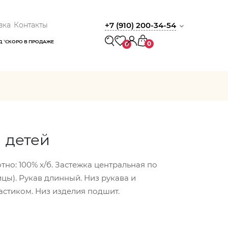
вка
Контакты
+7 (910) 200-34-54
Д
СКОРО В ПРОДАЖЕ
0
0
 детей
но: 100% х/б. Застежка центральная по
цы). Рукав длинный. Низ рукава и
стиком. Низ изделия подшит.