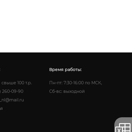
:
Время работы:
 свыше 100 т.р.
Пн-пт: 7:30-16:00 по МСК,
) 260-09-90
Сб-вс: выходной
a_nl@mail.ru
ья