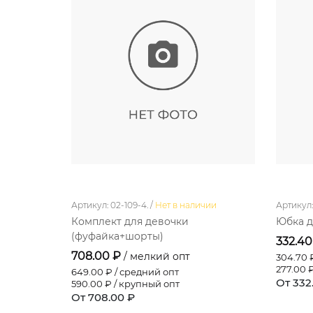
Артикул: 02-109-4. /
Нет в наличии
Артикул:
Комплект для девочки
Юбка д
(фуфайка+шорты)
332.4
708.00 ₽
/ мелкий опт
304.70
₽
277.00
₽
649.00
₽ / средний опт
От 332
590.00
₽ / крупный опт
От 708.00 ₽