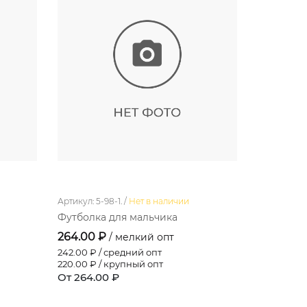
Артикул: 5-98-1. /
Нет в наличии
Артикул: 9-7
Футболка для мальчика
Платье д
264.00 ₽
448.80 
/ мелкий опт
242.00
₽ / средний опт
411.40
₽ / 
220.00
₽ / крупный опт
374.00
₽ /
От 264.00 ₽
От 448.8