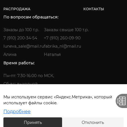
РАСПРОДАЖА
КОНТАКТЫ
По вопросам обращаться:
Заказы до 100 т.р.
Заказы свыше 100 т.р.
7 (910) 200-34-54
+7 (910) 260-09-90
luneva_sale@mail.ru
fabrika_nl@mail.ru
Алина
Наталья
Время работы:
Пн-пт: 7:30-16:00 по МСК,
Сб-вс: выходной
Мы используем сервис «Яндекс.Метрика», который
использует файлы cookie.
Фабрика детской одежды © 2026.
Подробнее
Все права защищены. ИП Лунёва Наталья Гермагеновна.
Принять
Отклонить
Политика конфиденциальности