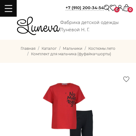
+7 (910) 200-34-54
0
0
Фабрика детской одежды
Лунёвой Н. Г.
Главная
Каталог
Мальчики
Костюмы лето
Комплект для мальчика (фуфайка+шорты)