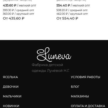
435.60 ₽
554.40 ₽
/ мелкий опт
/ мелкий опт
399.30
₽ / средний опт
508.20
₽ / средний опт
363.00
₽ / крупный опт
462.00
₽ / крупный опт
От 435.60 ₽
От 554.40 ₽
Фабрика детской
одежды Лунёвой Н.Г.
ЯСЕЛЬКА
УСЛОВИЯ РАБОТЫ
ДЕВОЧКИ
БЛОГ
МАЛЬЧИКИ
МАГАЗИНЫ
НОВИНКИ
ОПЛАТА И ДОСТАВКА