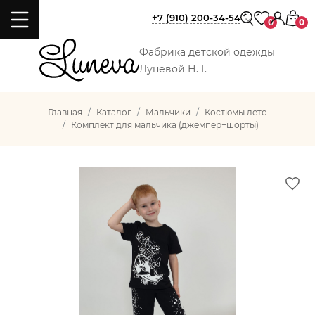
+7 (910) 200-34-54
0
0
Фабрика детской одежды
Лунёвой Н. Г.
Главная
Каталог
Мальчики
Костюмы лето
Комплект для мальчика (джемпер+шорты)