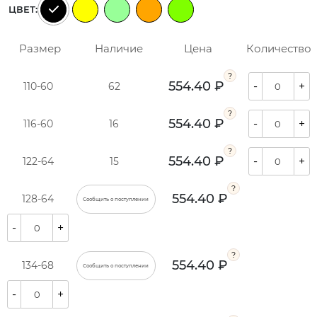
ЦВЕТ:
Размер
Наличие
Цена
Количество
554.40 ₽
-
+
110-60
62
554.40 ₽
-
+
116-60
16
554.40 ₽
-
+
122-64
15
554.40 ₽
128-64
Сообщить о поступлении
-
+
554.40 ₽
134-68
Сообщить о поступлении
-
+