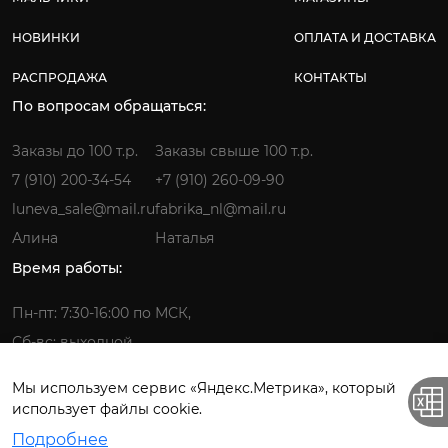
НОВИНКИ
ОПЛАТА И ДОСТАВКА
РАСПРОДАЖА
КОНТАКТЫ
По вопросам обращаться:
Заказы до 100 т.р.
Заказы свыше 100 т.р.
7 (910) 200-34-54
+7 (910) 260-09-90
luneva_sale@mail.ru
fabrika_nl@mail.ru
Алина
Наталья
Время работы:
Пн-пт: 7:30-16:00 по МСК,
Сб-вс: выходной
Мы используем сервис «Яндекс.Метрика», который
использует файлы cookie.
Фабрика детской одежды © 2026.
Подробнее