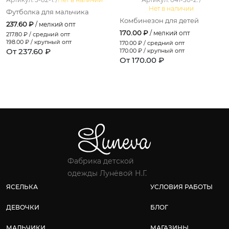
Нет в наличии
Футболка для мальчика
Комбинезон для детей
237.60 ₽
/ мелкий опт
170.00 ₽
/ мелкий опт
217.80
₽ / средний опт
198.00
₽ / крупный опт
170.00
₽ / средний опт
От 237.60 ₽
170.00
₽ / крупный опт
От 170.00 ₽
Фабрика детской
одежды Лунёвой Н.Г.
ЯСЕЛЬКА
УСЛОВИЯ РАБОТЫ
ДЕВОЧКИ
БЛОГ
МАЛЬЧИКИ
МАГАЗИНЫ