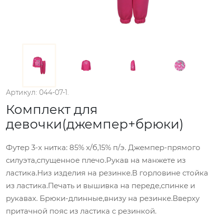
Артикул: 044-07-1.
Комплект для
девочки(джемпер+брюки)
Футер 3-х нитка: 85% х/б,15% п/э. Джемпер-прямого
силуэта,спущенное плечо.Рукав на манжете из
ластика.Низ изделия на резинке.В горловине стойка
из ластика.Печать и вышивка на переде,спинке и
рукавах. Брюки-длинные,внизу на резинке.Вверху
притачной пояс из ластика с резинкой.