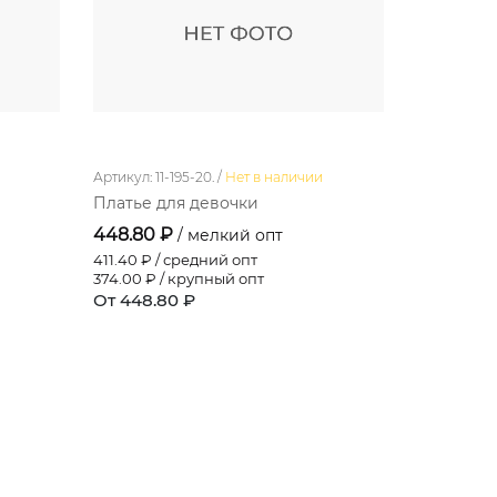
Артикул: 11-195-20. /
Нет в наличии
Артикул: 11-8
Платье для девочки
Платье д
448.80 ₽
444.00 
/ мелкий опт
411.40
₽ / средний опт
407.00
₽ /
374.00
₽ / крупный опт
370.00
₽ /
От 448.80 ₽
От 444.0