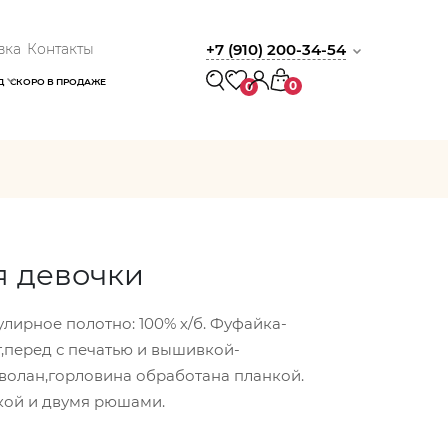
вка
Контакты
+7 (910) 200-34-54
Д
СКОРО В ПРОДАЖЕ
0
0
я девочки
улирное полотно: 100% х/б. Фуфайка-
,перед с печатью и вышивкой-
волан,горловина обработана планкой.
кой и двумя рюшами.