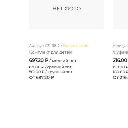
Артикул: 031-58-2. /
Нет в наличии
Артикул: 
Комплект для детей
Фуфайк
697.20 ₽
216.00
/ мелкий опт
639.10
₽ / средний опт
198.00
₽
581.00
₽ / крупный опт
180.00
₽
От 697.20 ₽
От 216