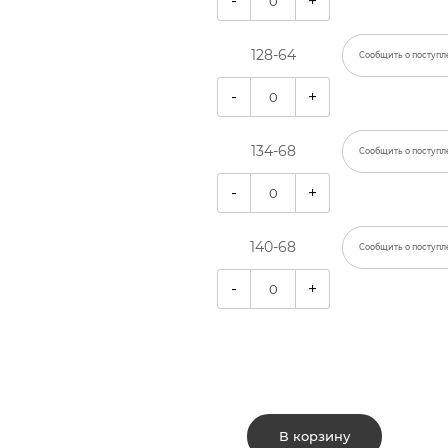
-
+
128-64
Сообщить о поступл
-
+
134-68
Сообщить о поступл
-
+
140-68
Сообщить о поступл
-
+
В корзину