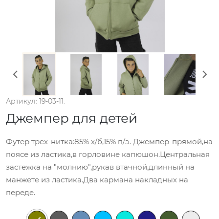
Артикул: 19-03-11.
Джемпер для детей
Футер трех-нитка:85% х/б,15% п/э. Джемпер-прямой,на
поясе из ластика,в горловине капюшон.Центральная
застежка на "молнию",рукав втачной,длинный на
манжете из ластика.Два кармана накладных на
переде.