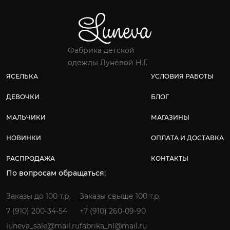
Фабрика детской
одежды Лунёвой Н.Г.
ЯСЕЛЬКА
УСЛОВИЯ РАБОТЫ
ДЕВОЧКИ
БЛОГ
МАЛЬЧИКИ
МАГАЗИНЫ
НОВИНКИ
ОПЛАТА И ДОСТАВКА
РАСПРОДАЖА
КОНТАКТЫ
По вопросам обращаться:
Заказы до 100 т.р.
Заказы свыше 100 т.р.
7 (910) 200-34-54
+7 (910) 260-09-90
luneva_sale@mail.ru
fabrika_nl@mail.ru