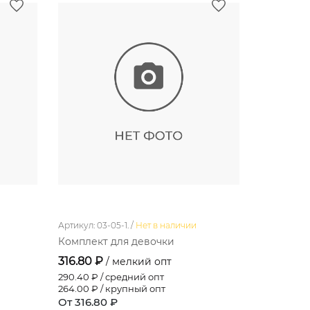
Артикул: 03-05-1. /
Нет в наличии
Артикул: 11-1
Комплект для девочки
Платье д
316.80 ₽
220.00 
/ мелкий опт
290.40
₽ / средний опт
220.00
₽ /
264.00
₽ / крупный опт
220.00
₽ /
От 316.80 ₽
От 220.0