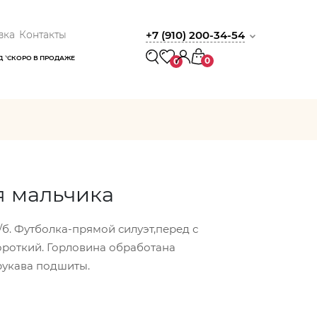
вка
Контакты
+7 (910) 200-34-54
Д
СКОРО В ПРОДАЖЕ
0
0
я мальчика
/б. Футболка-прямой силуэт,перед с
ороткий. Горловина обработана
рукава подшиты.