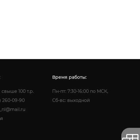
:
Время работы:
 свыше 100 т.р.
Пн-пт: 7:30-16:00 по МСК,
) 260-09-90
Сб-вс: выходной
a_nl@mail.ru
ья