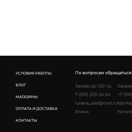
По вопросам обращаться
УСЛОВИЯ РАБОТЫ
БЛОГ
Заказы до 100 т.р.
Заказы
7 (910) 200-34-54
+7 (910
МАГАЗИНЫ
luneva_sale@mail.ru
fabrik
ОПЛАТА И ДОСТАВКА
Алина
Натал
КОНТАКТЫ