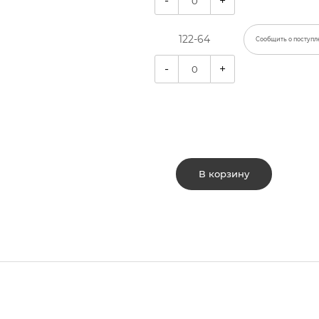
-
+
122-64
Сообщить о поступл
-
+
В корзину