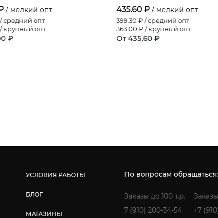
 ₽
435.60 ₽
/ мелкий опт
/ мелкий опт
/ средний опт
399.30
₽ / средний опт
/ крупный опт
363.00
₽ / крупный опт
00 ₽
От 435.60 ₽
По вопросам обращаться
УСЛОВИЯ РАБОТЫ
БЛОГ
Заказы до 100 т.р.
Заказы
7 (910) 200-34-54
+7 (910
МАГАЗИНЫ