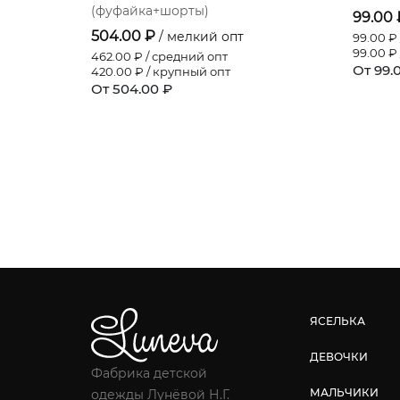
(фуфайка+шорты)
99.00
504.00 ₽
/ мелкий опт
99.00
₽ 
99.00
₽ 
462.00
₽ / средний опт
От 99.
420.00
₽ / крупный опт
От 504.00 ₽
ЯСЕЛЬКА
ДЕВОЧКИ
Фабрика детской
МАЛЬЧИКИ
одежды Лунёвой Н.Г.