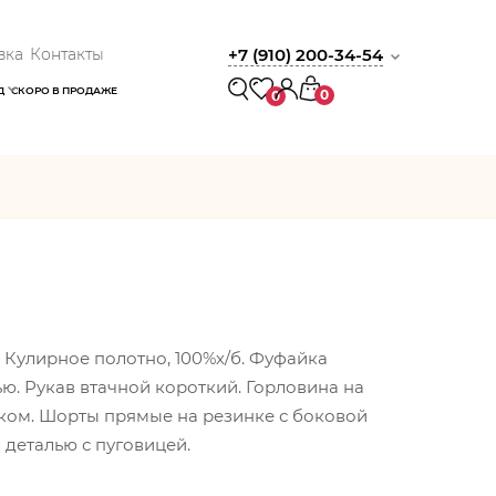
вка
Контакты
+7 (910) 200-34-54
Д
СКОРО В ПРОДАЖЕ
0
0
 Кулирное полотно, 100%х/б. Фуфайка
ью. Рукав втачной короткий. Горловина на
ком. Шорты прямые на резинке с боковой
 деталью с пуговицей.