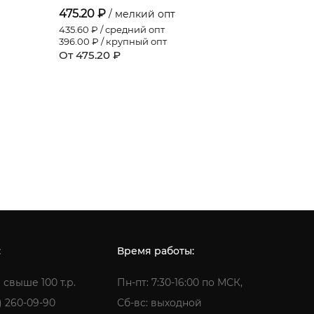
475.20 ₽
490.80 
/ мелкий опт
435.60
₽ / средний опт
449.90
₽ /
396.00
₽ / крупный опт
409.00
₽ /
От 475.20 ₽
От 490.8
:
Время работы:
 свыше 100 т.р.
Пн-пт: 7:30-16:00 по МСК,
) 260-09-90
Сб-вс: выходной