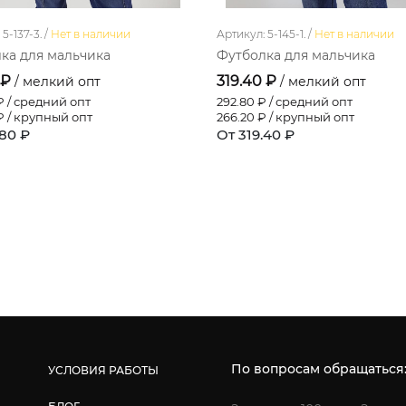
5-137-3. /
Нет в наличии
Артикул: 5-145-1. /
Нет в наличии
ка для мальчика
Футболка для мальчика
 ₽
319.40 ₽
/ мелкий опт
/ мелкий опт
 / средний опт
292.80
₽ / средний опт
 / крупный опт
266.20
₽ / крупный опт
.80 ₽
От 319.40 ₽
По вопросам обращаться
УСЛОВИЯ РАБОТЫ