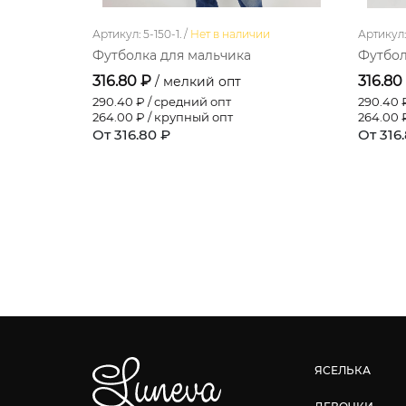
Артикул: 5-150-1. /
Нет в наличии
Артикул: 
Футболка для мальчика
Футбол
316.80 ₽
316.80
/ мелкий опт
290.40
₽ / средний опт
290.40
₽
264.00
₽ / крупный опт
264.00
₽
От 316.80 ₽
От 316
ЯСЕЛЬКА