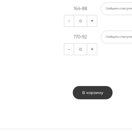
164-88
Сообщить о поступл
-
+
170-92
Сообщить о поступл
-
+
В корзину