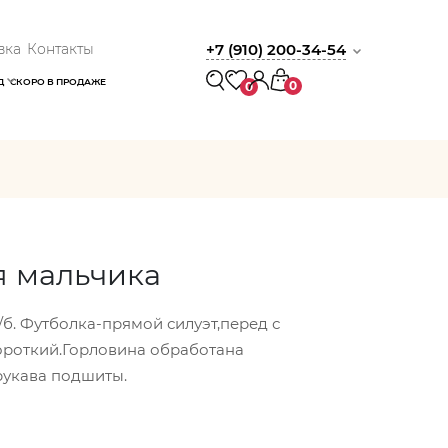
вка
Контакты
+7 (910) 200-34-54
Д
СКОРО В ПРОДАЖЕ
0
0
я мальчика
/б. Футболка-прямой силуэт,перед с
ороткий.Горловина обработана
рукава подшиты.