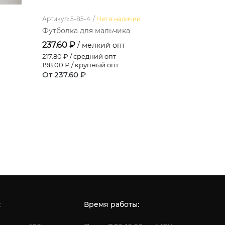
Артикул: 5-85-4. /
Нет в наличии
Артикул: 5-1
Футболка для мальчика
Футболка
237.60 ₽
290.40 
/ мелкий опт
217.80
₽ / средний опт
266.20
₽ / 
198.00
₽ / крупный опт
242.00
₽ /
От 237.60 ₽
От 290.4
:
Время работы: