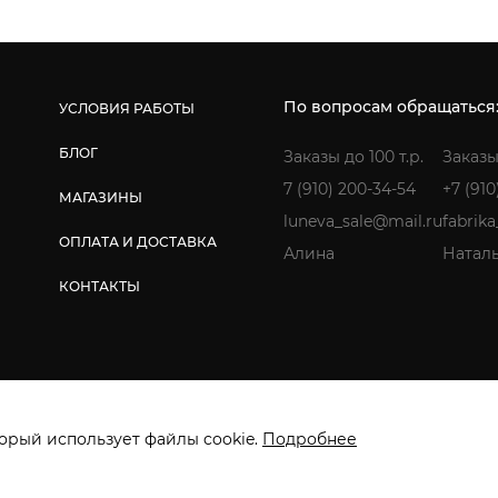
По вопросам обращаться
УСЛОВИЯ РАБОТЫ
БЛОГ
Заказы до 100 т.р.
Заказы
7 (910) 200-34-54
+7 (910
МАГАЗИНЫ
luneva_sale@mail.ru
fabrik
ОПЛАТА И ДОСТАВКА
Алина
Натал
КОНТАКТЫ
ищены. ИП Лунёва Наталья Гермагеновна.
Политика конфиденциальнос
орый использует файлы cookie.
Подробнее
Создание сайта: Инфо-Сити