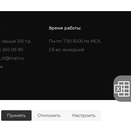
:
Время работы:
 свыше 100 т.р.
Пн-пт: 7:30-16:00 по МСК,
) 260-09-90
Сб-вс: выходной
a_nl@mail.ru
ья
ти
Согласие на обработку персональных данных
Принять
Отклонить
Настроить