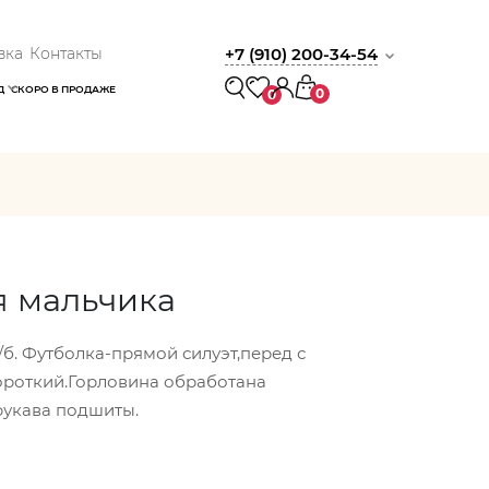
вка
Контакты
+7 (910) 200-34-54
Д
СКОРО В ПРОДАЖЕ
0
0
я мальчика
/б. Футболка-прямой силуэт,перед с
ороткий.Горловина обработана
рукава подшиты.