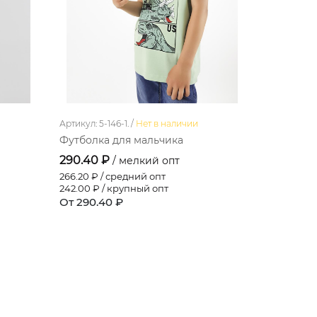
Артикул: 5-146-1. /
Нет в наличии
Артикул: 5-1
Футболка для мальчика
Футболка
290.40 ₽
290.40 
/ мелкий опт
266.20
₽ / средний опт
266.20
₽ / 
242.00
₽ / крупный опт
242.00
₽ /
От 290.40 ₽
От 290.4