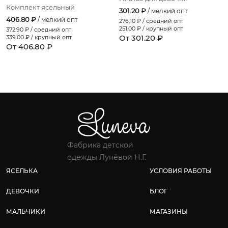
Комплект ясельный
301.20 ₽
/ мелкий опт
406.80 ₽
/ мелкий опт
276.10
₽ / средний опт
251.00
₽ / крупный опт
372.90
₽ / средний опт
От 301.20 ₽
339.00
₽ / крупный опт
От 406.80 ₽
Фабрика детской
одежды Лунёвой Н.Г.
ЯСЕЛЬКА
УСЛОВИЯ РАБОТЫ
ДЕВОЧКИ
БЛОГ
МАЛЬЧИКИ
МАГАЗИНЫ