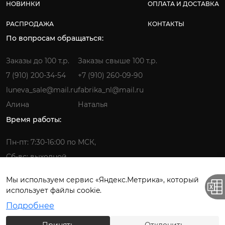
НОВИНКИ
ОПЛАТА И ДОСТАВКА
РАСПРОДАЖА
КОНТАКТЫ
По вопросам обращаться:
Заказы до 100 т.р.
Заказы свыше 100 т.р.
7 (910) 200-34-54
+7 (910) 260-09-90
luneva_sale@mail.ru
fabrika_nl@mail.ru
Алина
Наталья
Время работы:
Пн-пт: 7:30-16:00 по МСК,
Сб-вс: выходной
Мы используем сервис «Яндекс.Метрика», который
использует файлы cookie.
Фабрика детской одежды © 2026.
Подробнее
Все права защищены. ИП Лунёва Наталья Гермагеновна.