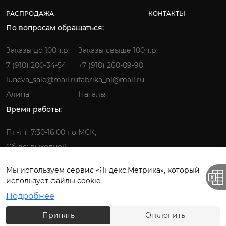
РАСПРОДАЖА
КОНТАКТЫ
По вопросам обращаться:
Заказы до 100 т.р.
Заказы свыше 100 т.р.
7 (910) 200-34-54
+7 (910) 260-09-90
luneva_sale@mail.ru
fabrika_nl@mail.ru
Алина
Наталья
Время работы:
Пн-пт: 7:30-16:00 по МСК,
Сб-вс: выходной
Мы используем сервис «Яндекс.Метрика», который
использует файлы cookie.
Фабрика детской одежды © 2026.
Подробнее
Все права защищены. ИП Лунёва Наталья Гермагеновна.
Принять
Отклонить
Политика конфиденциальности