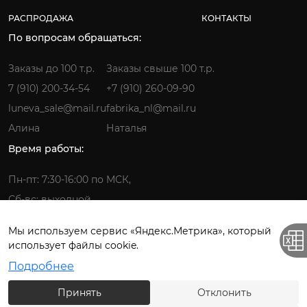
РАСПРОДАЖА
КОНТАКТЫ
По вопросам обращаться:
Заказы до 100 т.р.
Заказы свыше 100 т.р.
7 (910) 200-34-54
+7 (910) 260-09-90
luneva_sale@mail.ru
fabrika_nl@mail.ru
Алина
Наталья
Время работы:
Пн-пт: 7:30-16:00 по МСК,
Сб-вс: выходной
Мы используем сервис «Яндекс.Метрика», который
использует файлы cookie.
Фабрика детской одежды © 2026.
Подробнее
Все права защищены. ИП Лунёва Наталья Гермагеновна.
Принять
Отклонить
Политика конфиденциальности