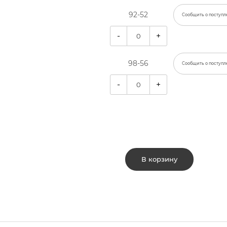
92-52
Сообщить о поступл
-
+
98-56
Сообщить о поступл
-
+
В корзину