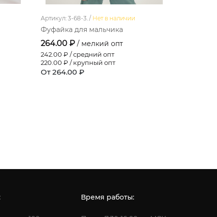
Артикул: 3-68-3. /
Нет в наличии
Артикул: 3-5
Фуфайка для мальчика
Фуфайка 
264.00 ₽
75.00 ₽
/ мелкий опт
/
242.00
₽ / средний опт
75.00
₽ / с
220.00
₽ / крупный опт
75.00
₽ / 
От 264.00 ₽
От 75.00 
:
Время работы: