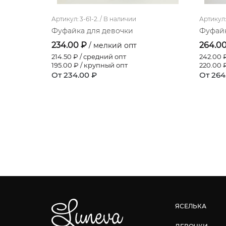
Артикул: 3-61-2. /
В наличии
Артикул: 
Фуфайка для девочки
Фуфайк
234.00 ₽
264.0
/ мелкий опт
214.50
₽ / средний опт
242.00
₽
195.00
₽ / крупный опт
220.00
₽
От 234.00 ₽
От 264
ЯСЕЛЬКА