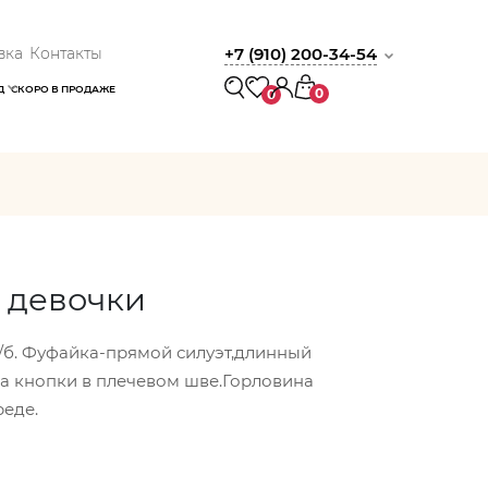
вка
Контакты
+7 (910) 200-34-54
Д
СКОРО В ПРОДАЖЕ
0
0
 девочки
/б. Фуфайка-прямой силуэт,длинный
на кнопки в плечевом шве.Горловина
реде.