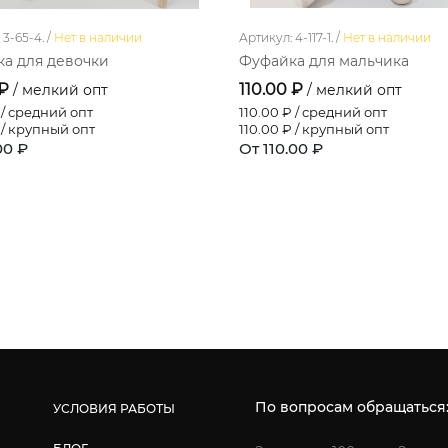
3-65-4. /
Нет в наличии
Артикул: 4-117-1. /
Нет в наличии
а для девочки
Фуфайка для мальчика
 ₽
110.00 ₽
/ мелкий опт
/ мелкий опт
/ средний опт
110.00
₽ / средний опт
/ крупный опт
110.00
₽ / крупный опт
00 ₽
От 110.00 ₽
По вопросам обращаться
УСЛОВИЯ РАБОТЫ