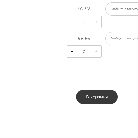
92-52
Сообщить о поступл
-
+
98-56
Сообщить о поступл
-
+
В корзину