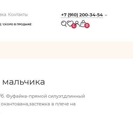
вка
Контакты
+7 (910) 200-34-54
Д
СКОРО В ПРОДАЖЕ
0
0
 мальчика
/б. Фуфайка-прямой силуэт,длинный
 окантована,застежка в плече на
.