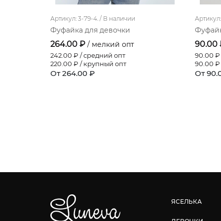
Артикул: 3-79-4. /
В наличии
Артикул: 
Фуфайка для девочки
Фуфайк
264.00 ₽
90.00
/ мелкий опт
242.00
₽ / средний опт
90.00
₽ 
220.00
₽ / крупный опт
90.00
₽ 
От 264.00 ₽
От 90.
ЯСЕЛЬКА