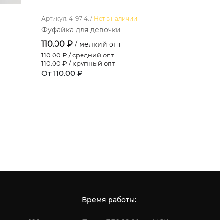
Артикул: 4-97-4. /
Нет в наличии
Артикул: 3-8
Фуфайка для девочки
Фуфайка 
110.00 ₽
264.00 
/ мелкий опт
110.00
₽ / средний опт
242.00
₽ /
110.00
₽ / крупный опт
220.00
₽ /
От 110.00 ₽
От 264.0
:
Время работы: