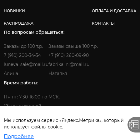
НОВИНКИ
ОПЛАТА И ДОСТАВКА
РАСПРОДАЖА
КОНТАКТЫ
По вопросам обращаться:
Заказы до 100 т.р.
Заказы свыше 100 т.р.
7 (910) 200-34-54
+7 (910) 260-09-90
luneva_sale@mail.ru
fabrika_nl@mail.ru
Алина
Наталья
Время работы:
Пн-пт: 7:30-16:00 по МСК,
Сб-вс: выходной
Мы используем сервис «Яндекс.Метрика», который
использует файлы cookie.
Фабрика детской одежды © 2026.
Подробнее