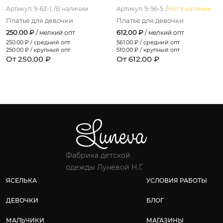
Артикул: 9-63-1. /
В наличии
Артикул: 9-96-5. /
Нет в наличии
Платье для девочки
Платье для девочки
250.00 ₽
612.00 ₽
/ мелкий опт
/ мелкий опт
250.00
₽ / средний опт
561.00
₽ / средний опт
250.00
₽ / крупный опт
510.00
₽ / крупный опт
От 250.00 ₽
От 612.00 ₽
Фабрика детской
одежды Лунёвой Н.Г.
ЯСЕЛЬКА
УСЛОВИЯ РАБОТЫ
ДЕВОЧКИ
БЛОГ
МАЛЬЧИКИ
МАГАЗИНЫ