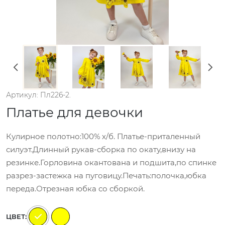
Артикул: Пл226-2.
Платье для девочки
Кулирное полотно:100% х/б. Платье-приталенный
силуэт.Длинный рукав-сборка по окату,внизу на
резинке.Горловина окантована и подшита,по спинке
разрез-застежка на пуговицу.Печать:полочка,юбка
переда.Отрезная юбка со сборкой.
ЦВЕТ: