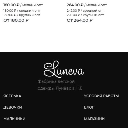
180.00 ₽
264.00 ₽
/ мелкий опт
/ мелкий опт
180.00
₽ / средний опт
242.00
₽ / средний опт
180.00
₽ / крупный опт
220.00
₽ / крупный опт
От 180.00 ₽
От 264.00 ₽
Фабрика детской
одежды Лунёвой Н.Г.
ЯСЕЛЬКА
УСЛОВИЯ РАБОТЫ
ДЕВОЧКИ
БЛОГ
МАЛЬЧИКИ
МАГАЗИНЫ