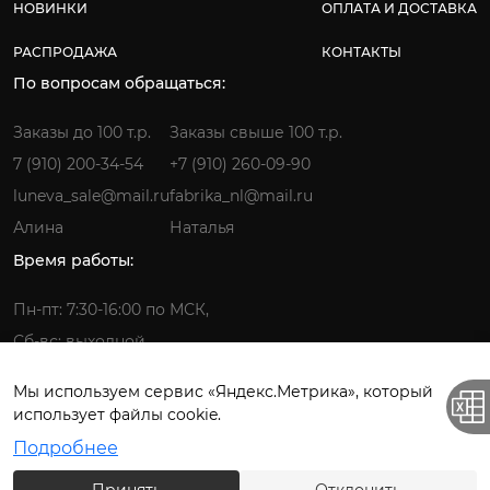
НОВИНКИ
ОПЛАТА И ДОСТАВКА
РАСПРОДАЖА
КОНТАКТЫ
По вопросам обращаться:
Заказы до 100 т.р.
Заказы свыше 100 т.р.
7 (910) 200-34-54
+7 (910) 260-09-90
luneva_sale@mail.ru
fabrika_nl@mail.ru
Алина
Наталья
Время работы:
Пн-пт: 7:30-16:00 по МСК,
Сб-вс: выходной
Мы используем сервис «Яндекс.Метрика», который
использует файлы cookie.
Фабрика детской одежды © 2026.
Подробнее
Все права защищены. ИП Лунёва Наталья Гермагеновна.