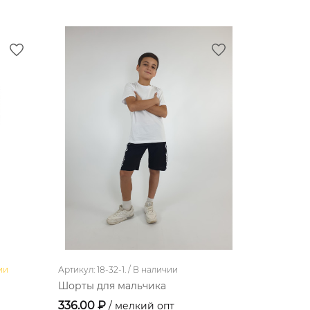
ии
Артикул: 18-32-1. /
В наличии
Артикул: 18-
Шорты для мальчика
Шорты дл
336.00 ₽
264.00 
/ мелкий опт