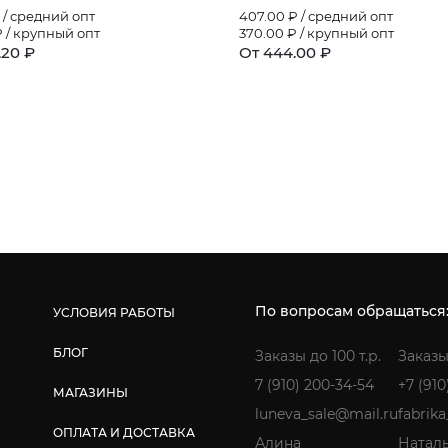
 / средний опт
407.00
₽ / средний опт
 / крупный опт
370.00
₽ / крупный опт
.20 ₽
От 444.00 ₽
По вопросам обращаться
УСЛОВИЯ РАБОТЫ
БЛОГ
Заказы до 100 т.р.
Заказы
7 (910) 200-34-54
+7 (910
МАГАЗИНЫ
luneva_sale@mail.ru
fabrik
ОПЛАТА И ДОСТАВКА
Алина
Натал