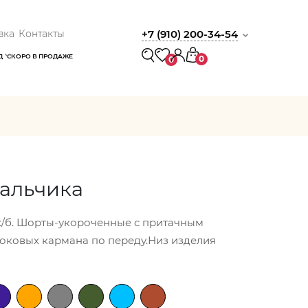
вка
Контакты
+7 (910) 200-34-54
Д
СКОРО В ПРОДАЖЕ
0
0
альчика
х/б. Шорты-укороченные с притачным
оковых кармана по переду.Низ изделия