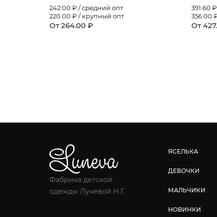
242.00
₽ / средний опт
391.60
₽
220.00
₽ / крупный опт
356.00
₽
От 264.00 ₽
От 427
ЯСЕЛЬКА
ДЕВОЧКИ
Фабрика детской
МАЛЬЧИКИ
одежды Лунёвой Н.Г.
НОВИНКИ