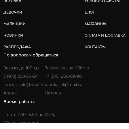
ЯСЕЛЬКА
УСЛОВИЯ РАБОТЫ
ДЕВОЧКИ
БЛОГ
МАЛЬЧИКИ
МАГАЗИНЫ
НОВИНКИ
ОПЛАТА И ДОСТАВКА
РАСПРОДАЖА
КОНТАКТЫ
По вопросам обращаться:
Заказы до 100 т.р.
Заказы свыше 100 т.р.
7 (910) 200-34-54
+7 (910) 260-09-90
luneva_sale@mail.ru
fabrika_nl@mail.ru
Алина
Наталья
Время работы:
Пн-пт: 7:30-16:00 по МСК,
Сб-вс: выходной