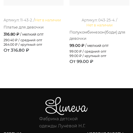
Артикул: 11-43-2. /
Нет в наличии
Артикул: 043-25-4. /
Нет в наличии
Платье для девочки
Полукомбинезон(боди) для
316.80 ₽
/ мелкий опт
девочки
290.40
₽ / средний опт
264.00
₽ / крупный опт
99.00 ₽
/ мелкий опт
От 316.80 ₽
99.00
₽ / средний опт
99.00
₽ / крупный опт
От 99.00 ₽
Фабрика детской
одежды Лунёвой Н.Г.