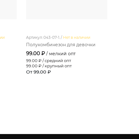
чии
Артикул: 043-07-1. /
Нет в наличии
Артикул: 041
Полукомбинезон для девочки
Комбинез
99.00 ₽
170.00 ₽
/ мелкий опт
99.00
₽ / средний опт
170.00
₽ / 
99.00
₽ / крупный опт
170.00
₽ /
От 99.00 ₽
От 170.00