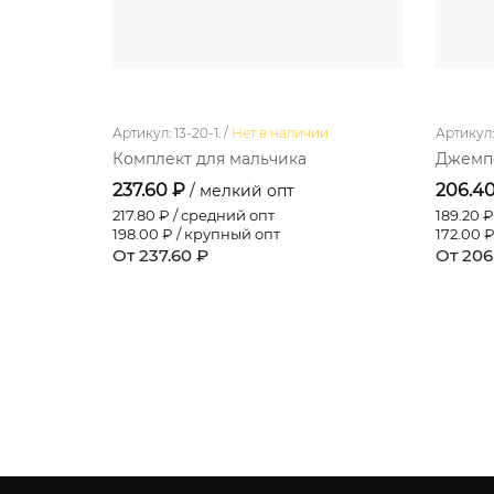
Артикул: 13-20-1. /
Нет в наличии
Артикул: 
Комплект для мальчика
Джемпе
237.60 ₽
206.4
/ мелкий опт
217.80
₽ / средний опт
189.20
₽
198.00
₽ / крупный опт
172.00
₽
От 237.60 ₽
От 206