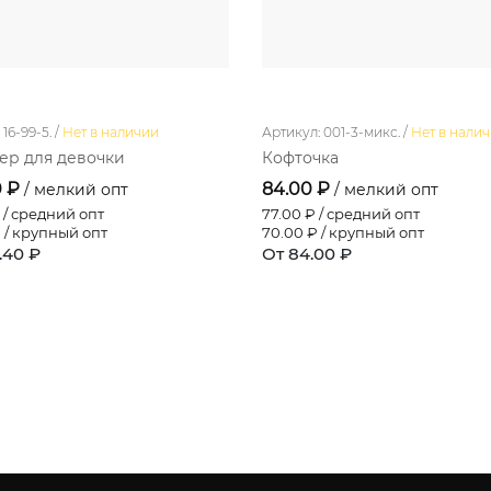
16-99-5. /
Нет в наличии
Артикул: 001-3-микс. /
Нет в нали
р для девочки
Кофточка
0 ₽
84.00 ₽
/ мелкий опт
/ мелкий опт
 / средний опт
77.00
₽ / средний опт
 / крупный опт
70.00
₽ / крупный опт
.40 ₽
От 84.00 ₽