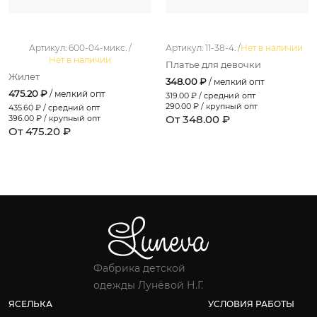
Артикул: 600-04-микс. /
Артикул: 11-38-4. /
Нет в наличии
Нет в наличии
Платье для девочки
Жилет
348.00 ₽
/ мелкий опт
475.20 ₽
/ мелкий опт
319.00
₽ / средний опт
290.00
₽ / крупный опт
435.60
₽ / средний опт
От 348.00 ₽
396.00
₽ / крупный опт
От 475.20 ₽
Фабрика детской
одежды Лунёвой Н.Г.
ЯСЕЛЬКА
УСЛОВИЯ РАБОТЫ