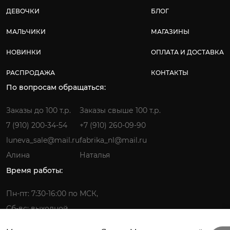
ДЕВОЧКИ
БЛОГ
МАЛЬЧИКИ
МАГАЗИНЫ
НОВИНКИ
ОПЛАТА И ДОСТАВКА
РАСПРОДАЖА
КОНТАКТЫ
По вопросам обращаться:
Заказы до 100 т.р.
Заказы свыше 100 т.р.
7 (910) 200-34-54
+7 (910) 260-09-90
luneva_sale@mail.ru
fabrika_nl@mail.ru
Алина
Наталья
Время работы:
Пн-пт: 7:30-16:00 по МСК,
Сб-вс: выходной