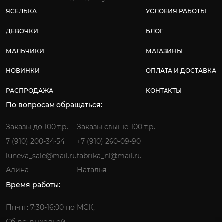
ЯСЕЛЬКА
УСЛОВИЯ РАБОТЫ
ДЕВОЧКИ
БЛОГ
МАЛЬЧИКИ
МАГАЗИНЫ
НОВИНКИ
ОПЛАТА И ДОСТАВКА
РАСПРОДАЖА
КОНТАКТЫ
По вопросам обращаться:
Заказы до 100 т.р.
Заказы свыше 100 т.р.
7 (910) 200-34-54
+7 (910) 260-09-90
luneva_sale@mail.ru
fabrika_nl@mail.ru
Алина
Наталья
Время работы:
Пн-пт: 7:30-16:00 по МСК,
Сб-вс: выходной