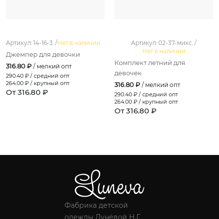
Артикул: 14-16-3. /
Нет в наличии
Артикул: 02-37-микс. /
Нет в наличии
Джемпер для девочки
Комплект летний для
316.80 ₽
/ мелкий опт
девочек
290.40
₽ / средний опт
264.00
₽ / крупный опт
316.80 ₽
/ мелкий опт
От 316.80 ₽
290.40
₽ / средний опт
264.00
₽ / крупный опт
От 316.80 ₽
Фабрика детской
одежды Лунёвой Н.Г.