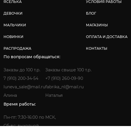
ЯСЕЛЬКА
УСЛОВИЯ РАБОТЫ
ДЕВОЧКИ
БЛОГ
МАЛЬЧИКИ
МАГАЗИНЫ
НОВИНКИ
ОПЛАТА И ДОСТАВКА
РАСПРОДАЖА
КОНТАКТЫ
По вопросам обращаться:
Заказы до 100 т.р.
Заказы свыше 100 т.р.
7 (910) 200-34-54
+7 (910) 260-09-90
luneva_sale@mail.ru
fabrika_nl@mail.ru
Алина
Наталья
Время работы:
Пн-пт: 7:30-16:00 по МСК,
Сб-вс: выходной