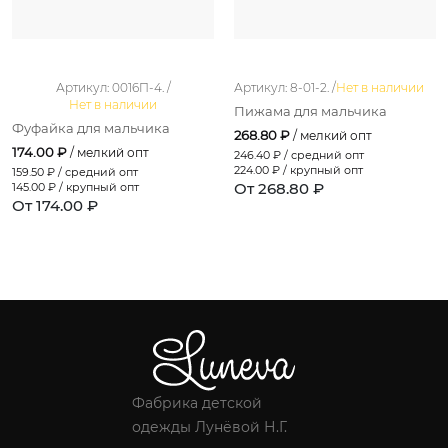
Артикул: 0016П-4. /
Артикул: 8-01-2. /
Нет в наличии
Нет в наличии
Пижама для мальчика
Фуфайка для мальчика
268.80 ₽
/ мелкий опт
174.00 ₽
/ мелкий опт
246.40
₽ / средний опт
224.00
₽ / крупный опт
159.50
₽ / средний опт
От 268.80 ₽
145.00
₽ / крупный опт
От 174.00 ₽
Фабрика детской
одежды Лунёвой Н.Г.