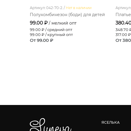
Артикул: 042-70-2. /
Нет в наличии
Артикул: 
Полукомбинезон (боди) для детей
Платье
99.00 ₽
380.4
/ мелкий опт
99.00
₽ / средний опт
348.70
₽
99.00
₽ / крупный опт
317.00
₽
От 99.00 ₽
От 380
ЯСЕЛЬКА