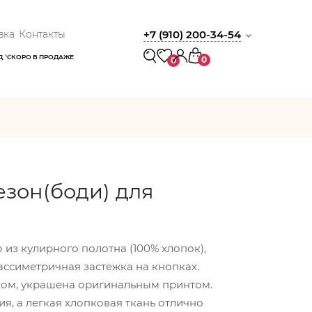
вка
Контакты
+7 (910) 200-34-54
Д
СКОРО В ПРОДАЖЕ
0
0
зон(боди) для
из кулирного полотна (100% хлопок),
 ассиметричная застежка на кнопках.
вом, украшена оригинальным принтом.
я, а легкая хлопковая ткань отлично