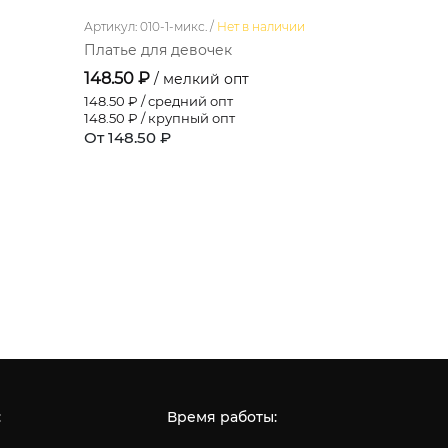
Артикул: 010-1-микс. /
Нет в наличии
Артикул: 4-8
Платье для девочек
Фуфайка 
148.50 ₽
110.00 ₽
/ мелкий опт
148.50
₽ / средний опт
110.00
₽ / 
148.50
₽ / крупный опт
110.00
₽ / 
От 148.50 ₽
От 110.00
:
Время работы: