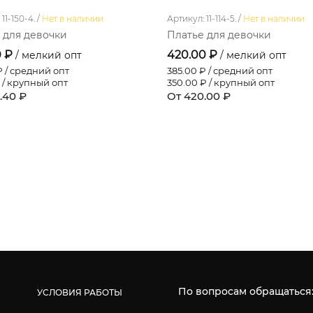
11-150-4. /
Нет в наличии
Артикул: 11-114-5. /
Нет в наличии
 для девочки
Платье для девочки
0 ₽
420.00 ₽
/ мелкий опт
/ мелкий опт
 / средний опт
385.00
₽ / средний опт
 / крупный опт
350.00
₽ / крупный опт
.40 ₽
От 420.00 ₽
По вопросам обращаться
УСЛОВИЯ РАБОТЫ