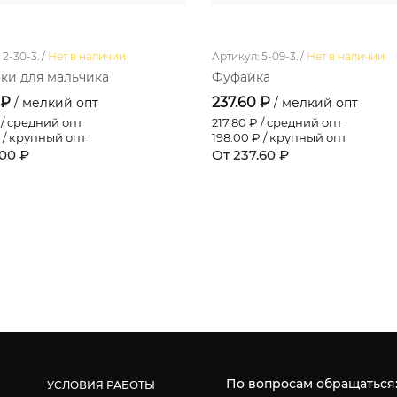
2-30-3. /
Нет в наличии
Артикул: 5-09-3. /
Нет в наличии
ки для мальчика
Фуфайка
 ₽
237.60 ₽
/ мелкий опт
/ мелкий опт
/ средний опт
217.80
₽ / средний опт
 / крупный опт
198.00
₽ / крупный опт
.00 ₽
От 237.60 ₽
По вопросам обращаться
УСЛОВИЯ РАБОТЫ