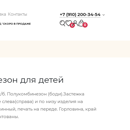
вка
Контакты
+7 (910) 200-34-54
Д
СКОРО В ПРОДАЖЕ
0
0
зон для детей
х/б. Полукомбинезон (боди).Застежка
 слева(справа) и по низу изделия на
инный, печать на переде. Горловина, край
нтованы.