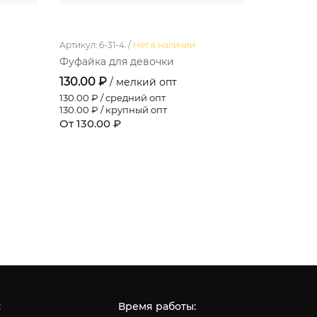
Артикул: 6-31-4. /
Нет в наличии
Артикул: Бр
Фуфайка для девочки
Брюки
130.00 ₽
237.60 ₽
/ мелкий опт
130.00
₽ / средний опт
217.80
₽ / 
130.00
₽ / крупный опт
198.00
₽ / 
От 130.00 ₽
От 237.60
:
Время работы: