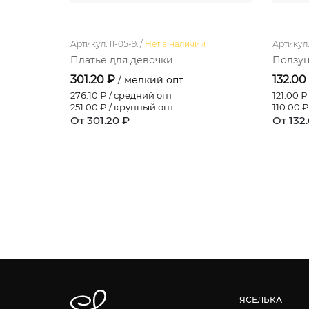
Артикул: 11-05-9. /
Нет в наличии
Артикул: 
Платье для девочки
Ползун
301.20 ₽
132.00
/ мелкий опт
276.10
₽ / средний опт
121.00
₽ 
251.00
₽ / крупный опт
110.00
₽
От 301.20 ₽
От 132
ЯСЕЛЬКА