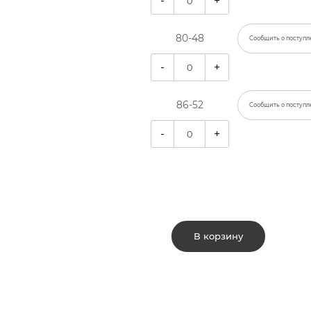
-
+
80-48
Сообщить о поступл
-
+
86-52
Сообщить о поступл
-
+
В корзину