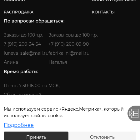
РАСПРОДАЖА
КОНТАКТЫ
По вопросам обращаться:
Заказы до 100 т.р.
Заказы свыше 100 т.р.
7 (910) 200-34-54
+7 (910) 260-09-90
luneva_sale@mail.ru
fabrika_nl@mail.ru
Алина
Наталья
Время работы:
Пн-пт: 7:30-16:00 по МСК,
Сб-вс: выходной
Мы используем сервис «Яндекс.Метрика», который
использует файлы cookie.
Фабрика детской одежды © 2026.
Подробнее
Все права защищены. ИП Лунёва Наталья Гермагеновна.
Принять
Отклонить