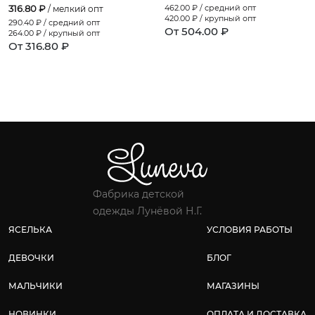
316.80 ₽
462.00
₽ / средний опт
/ мелкий опт
420.00
₽ / крупный опт
290.40
₽ / средний опт
От 504.00 ₽
264.00
₽ / крупный опт
От 316.80 ₽
Фабрика детской
одежды Лунёвой Н.Г.
ЯСЕЛЬКА
УСЛОВИЯ РАБОТЫ
ДЕВОЧКИ
БЛОГ
МАЛЬЧИКИ
МАГАЗИНЫ
НОВИНКИ
ОПЛАТА И ДОСТАВКА