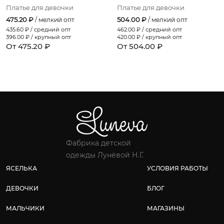
Платье для девочки
Платье для девочки
475.20 ₽
504.00 ₽
/ мелкий опт
/ мелкий опт
435.60
₽ / средний опт
462.00
₽ / средний опт
396.00
₽ / крупный опт
420.00
₽ / крупный опт
От 475.20 ₽
От 504.00 ₽
Фабрика детской
одежды Лунёвой Н.Г.
ЯСЕЛЬКА
УСЛОВИЯ РАБОТЫ
ДЕВОЧКИ
БЛОГ
МАЛЬЧИКИ
МАГАЗИНЫ