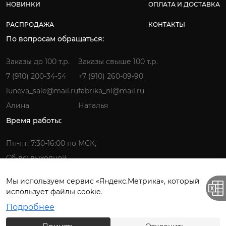
НОВИНКИ
ОПЛАТА И ДОСТАВКА
РАСПРОДАЖА
КОНТАКТЫ
По вопросам обращаться:
Заказы до 100 т.р.
Заказы свыше 100 т.р.
7 (910) 200-34-54
+7 (910) 260-09-90
luneva_sale@mail.ru
fabrika_nl@mail.ru
Алина
Наталья
Время работы:
Пн-пт: 7:30-16:00 по МСК,
Сб-вс: выходной
Мы используем сервис «Яндекс.Метрика», который
использует файлы cookie.
Фабрика детской одежды © 2026.
Подробнее
Все права защищены. ИП Лунёва Наталья Гермагеновна.