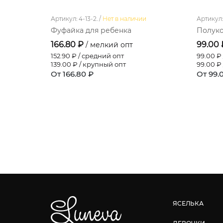
Артикул: 4-13-2. /
Нет в наличии
Артикул: 
Фуфайка для ребенка
Полуко
166.80 ₽
99.00
/ мелкий опт
152.90
₽ / средний опт
99.00
₽ 
139.00
₽ / крупный опт
99.00
₽ 
От 166.80 ₽
От 99.
ЯСЕЛЬКА