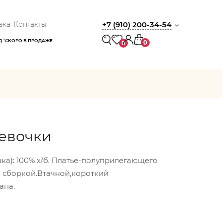
вка
Контакты
+7 (910) 200-34-54
Д
СКОРО В ПРОДАЖЕ
0
0
девочки
ка): 100% х/б. Платье-полуприлегающего
о сборкой.Втачной,короткий
ана.