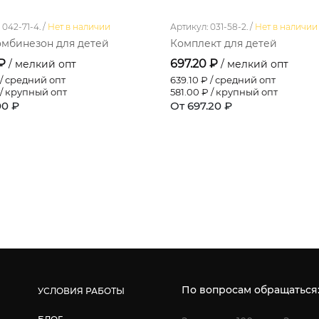
042-71-4. /
Нет в наличии
Артикул: 031-58-2. /
Нет в наличии
мбинезон для детей
Комплект для детей
 ₽
697.20 ₽
/ мелкий опт
/ мелкий опт
/ средний опт
639.10
₽ / средний опт
/ крупный опт
581.00
₽ / крупный опт
00 ₽
От 697.20 ₽
По вопросам обращаться
УСЛОВИЯ РАБОТЫ