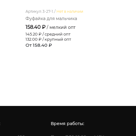
Артикул: 3-27-1. /
Нет в наличии
Артикул: 16-
Фуфайка для мальчика
Джемпер 
158.40 ₽
237.60 ₽
/ мелкий опт
145.20
₽ / средний опт
217.80
₽ / 
132.00
₽ / крупный опт
198.00
₽ / 
От 158.40 ₽
От 237.60
:
Время работы: