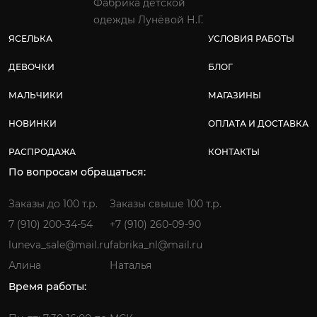
Фабрика детской
одежды Лунёвой Н.Г.
ЯСЕЛЬКА
УСЛОВИЯ РАБОТЫ
ДЕВОЧКИ
БЛОГ
МАЛЬЧИКИ
МАГАЗИНЫ
НОВИНКИ
ОПЛАТА И ДОСТАВКА
РАСПРОДАЖА
КОНТАКТЫ
По вопросам обращаться:
Заказы до 100 т.р.
Заказы свыше 100 т.р.
7 (910) 200-34-54
+7 (910) 260-09-90
luneva_sale@mail.ru
fabrika_nl@mail.ru
Алина
Наталья
Время работы: