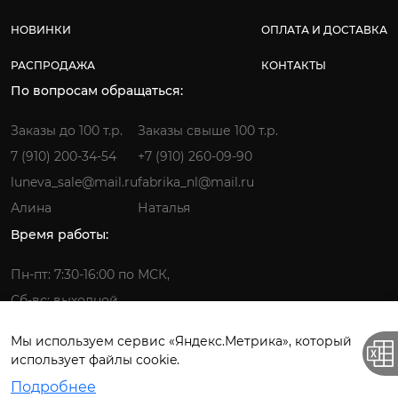
НОВИНКИ
ОПЛАТА И ДОСТАВКА
РАСПРОДАЖА
КОНТАКТЫ
По вопросам обращаться:
Заказы до 100 т.р.
Заказы свыше 100 т.р.
7 (910) 200-34-54
+7 (910) 260-09-90
luneva_sale@mail.ru
fabrika_nl@mail.ru
Алина
Наталья
Время работы:
Пн-пт: 7:30-16:00 по МСК,
Сб-вс: выходной
Мы используем сервис «Яндекс.Метрика», который
использует файлы cookie.
Фабрика детской одежды © 2026.
Подробнее