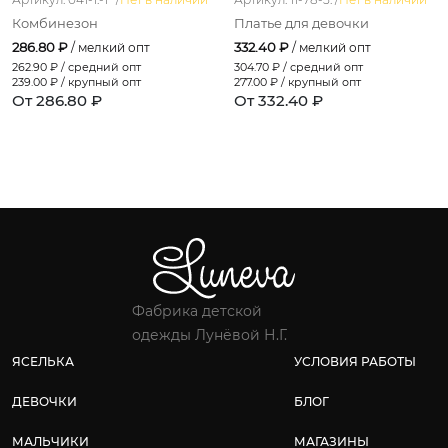
Комбинезон
Платье для девочки
286.80 ₽
332.40 ₽
/ мелкий опт
/ мелкий опт
262.90
₽ / средний опт
304.70
₽ / средний опт
239.00
₽ / крупный опт
277.00
₽ / крупный опт
От 286.80 ₽
От 332.40 ₽
Фабрика детской
одежды Лунёвой Н.Г.
ЯСЕЛЬКА
УСЛОВИЯ РАБОТЫ
ДЕВОЧКИ
БЛОГ
МАЛЬЧИКИ
МАГАЗИНЫ