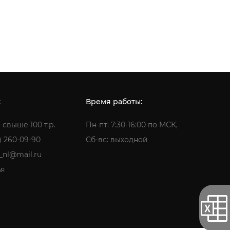
:
Время работы:
 свыше 100 т.р.
Пн-пт: 7:30-16:00 по МСК,
) 260-09-90
Сб-вс: выходной
a_nl@mail.ru
ья