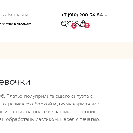
вка
Контакты
+7 (910) 200-34-54
Д
СКОРО В ПРОДАЖЕ
0
0
девочки
/б. Платье-полуприлигающего силуэта с
 отрезная со сборкой и двумя карманами.
ый бантик на поясе из ластика. Горловина,
ман обработаны ластиком. Перед с печатью.