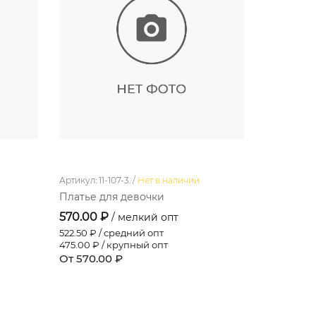
Артикул: 11-107-3. /
Нет в наличии
Артикул: 4-6
Платье для девочки
Футболка
570.00 ₽
158.40 ₽
/ мелкий опт
522.50
₽ / средний опт
145.20
₽ / 
475.00
₽ / крупный опт
132.00
₽ / 
От 570.00 ₽
От 158.40