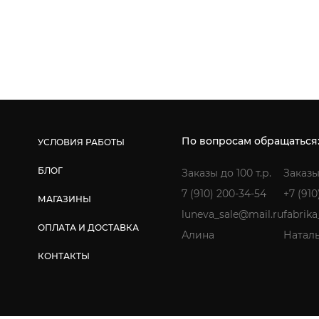
По вопросам обращаться
УСЛОВИЯ РАБОТЫ
БЛОГ
Заказы до 100 т.р.
Заказы
7 (910) 200-34-54
+7 (910
МАГАЗИНЫ
luneva_sale@mail.ru
fabrik
ОПЛАТА И ДОСТАВКА
Алина
Натал
КОНТАКТЫ