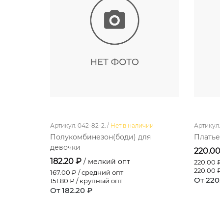
Артикул: 042-82-2. /
Нет в наличии
Артикул: 
Полукомбинезон(боди) для
Платье
девочки
220.0
182.20 ₽
/ мелкий опт
220.00
₽
220.00
₽
167.00
₽ / средний опт
От 220
151.80
₽ / крупный опт
От 182.20 ₽