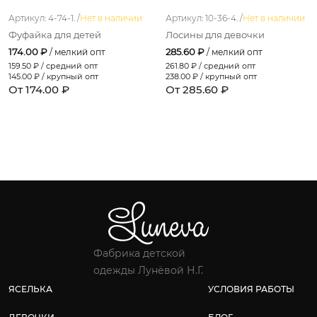
Артикул: 4-74-1. /
Нет в наличии
Артикул: 10-36-4. /
Нет в наличии
Фуфайка для детей
Лосины для девочки
174.00 ₽
285.60 ₽
/ мелкий опт
/ мелкий опт
159.50
₽ / средний опт
261.80
₽ / средний опт
145.00
₽ / крупный опт
238.00
₽ / крупный опт
От 174.00 ₽
От 285.60 ₽
Фабрика детской
одежды Лунёвой Н.Г.
ЯСЕЛЬКА
УСЛОВИЯ РАБОТЫ