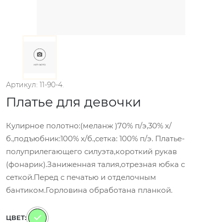
Артикул: 11-90-4.
Платье для девочки
Кулирное полотно:(меланж )70% п/э,30% х/
б.,подъюбник:100% х/б.,сетка: 100% п/э. Платье-
полуприлегающего силуэта,короткий рукав
(фонарик).Заниженная талия,отрезная юбка с
сеткой.Перед с печатью и отделочным
бантиком.Горловина обработана планкой.
ЦВЕТ: