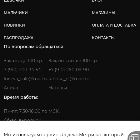
ДЕВОЧКИ
БЛОГ
МАЛЬЧИКИ
МАГАЗИНЫ
НОВИНКИ
ОПЛАТА И ДОСТАВКА
РАСПРОДАЖА
КОНТАКТЫ
По вопросам обращаться:
Заказы до 100 т.р.
Заказы свыше 100 т.р.
7 (910) 200-34-54
+7 (910) 260-09-90
luneva_sale@mail.ru
fabrika_nl@mail.ru
Алина
Наталья
Время работы:
Пн-пт: 7:30-16:00 по МСК,
Сб-вс: выходной
Мы используем сервис «Яндекс.Метрика», который