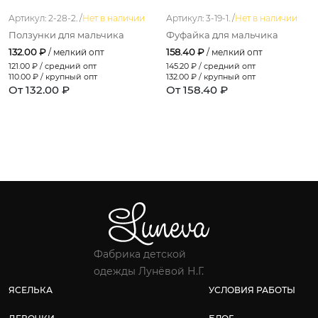
Артикул: 2-28-2. /
Нет в наличии
Артикул: 3-19-1. /
Нет в наличии
Ползунки для мальчика
Фуфайка для мальчика
132.00 ₽
158.40 ₽
/ мелкий опт
/ мелкий опт
121.00
₽ / средний опт
145.20
₽ / средний опт
110.00
₽ / крупный опт
132.00
₽ / крупный опт
От 132.00 ₽
От 158.40 ₽
Фабрика детской
одежды Лунёвой Н.Г.
ЯСЕЛЬКА
УСЛОВИЯ РАБОТЫ