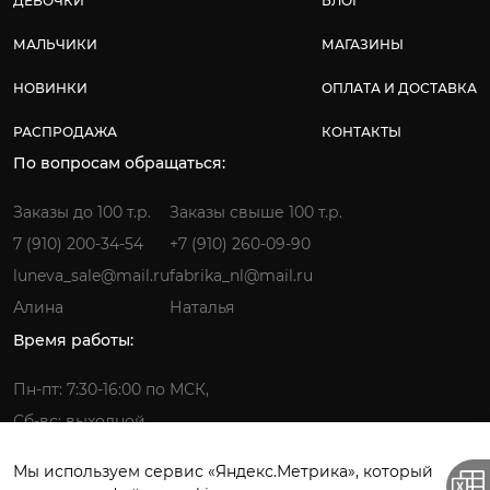
ДЕВОЧКИ
БЛОГ
МАЛЬЧИКИ
МАГАЗИНЫ
НОВИНКИ
ОПЛАТА И ДОСТАВКА
РАСПРОДАЖА
КОНТАКТЫ
По вопросам обращаться:
Заказы до 100 т.р.
Заказы свыше 100 т.р.
7 (910) 200-34-54
+7 (910) 260-09-90
luneva_sale@mail.ru
fabrika_nl@mail.ru
Алина
Наталья
Время работы:
Пн-пт: 7:30-16:00 по МСК,
Сб-вс: выходной
Мы используем сервис «Яндекс.Метрика», который